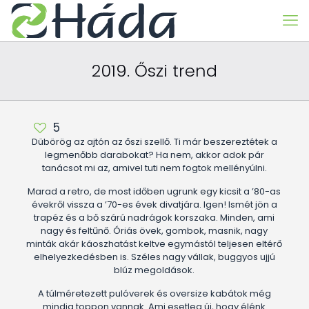
2019. Őszi trend
5
Dübörög az ajtón az őszi szellő. Ti már beszereztétek a
legmenőbb darabokat? Ha nem, akkor adok pár
tanácsot mi az, amivel tuti nem fogtok mellényúlni.
Marad a retro, de most időben ugrunk egy kicsit a ’80-as
évekről vissza a ’70-es évek divatjára. Igen! Ismét jön a
trapéz és a bő szárú nadrágok korszaka. Minden, ami
nagy és feltűnő. Óriás övek, gombok, masnik, nagy
minták akár káoszhatást keltve egymástól teljesen eltérő
elhelyezkedésben is. Széles nagy vállak, buggyos ujjú
blúz megoldások.
A túlméretezett pulóverek és oversize kabátok még
mindig toppon vannak. Ami esetleg új, hogy élénk