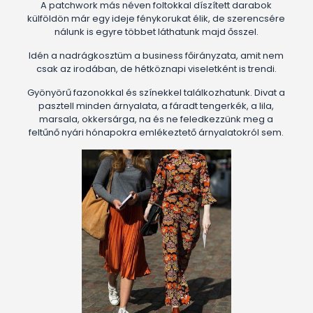
A patchwork más néven foltokkal díszített darabok
külföldön már egy ideje fénykorukat élik, de szerencsére
nálunk is egyre többet láthatunk majd ősszel.
Idén a nadrágkosztüm a business főirányzata, amit nem
csak az irodában, de hétköznapi viseletként is trendi.
Gyönyörű fazonokkal és színekkel találkozhatunk. Divat a
pasztell minden árnyalata, a fáradt tengerkék, a lila,
marsala, okkersárga, na és ne feledkezzünk meg a
feltűnő nyári hónapokra emlékeztető árnyalatokról sem.