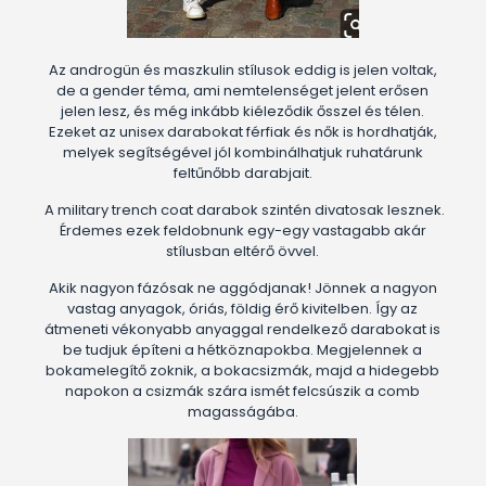
Az androgün és maszkulin stílusok eddig is jelen voltak,
de a gender téma, ami nemtelenséget jelent erősen
jelen lesz, és még inkább kiéleződik ősszel és télen.
Ezeket az unisex darabokat férfiak és nők is hordhatják,
melyek segítségével jól kombinálhatjuk ruhatárunk
feltűnőbb darabjait.
A military trench coat darabok szintén divatosak lesznek.
Érdemes ezek feldobnunk egy-egy vastagabb akár
stílusban eltérő övvel.
Akik nagyon fázósak ne aggódjanak! Jönnek a nagyon
vastag anyagok, óriás, földig érő kivitelben. Így az
átmeneti vékonyabb anyaggal rendelkező darabokat is
be tudjuk építeni a hétköznapokba. Megjelennek a
bokamelegítő zoknik, a bokacsizmák, majd a hidegebb
napokon a csizmák szára ismét felcsúszik a comb
magasságába.