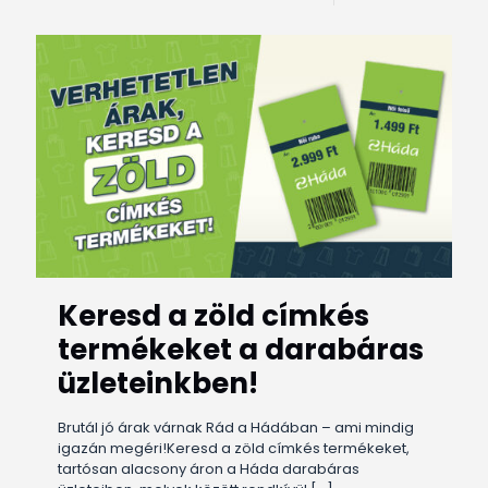
Keresd a zöld címkés
termékeket a darabáras
üzleteinkben!
Brutál jó árak várnak Rád a Hádában – ami mindig
igazán megéri!Keresd a zöld címkés termékeket,
tartósan alacsony áron a Háda darabáras