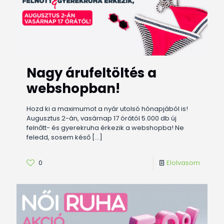
Nagy árufeltöltés a
webshopban!
Hozd ki a maximumot a nyár utolsó hónapjából is!
Augusztus 2-án, vasárnap 17 órától 5.000 db új
felnőtt- és gyerekruha érkezik a webshopba! Ne
feledd, sosem késő
[…]
0
Elolvasom