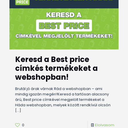
Keresd a Best price
címkés termékeket a
webshopban!
Brutál jó árak várnak Rád a webshopban – ami
mindig igazán megéri!Keresd a tartósan alacsony
árú, Best price címkével megjelölt termékeket a
Háda webshopban, melyek között rendkívül olcsón
[…]
0
Elolvasom