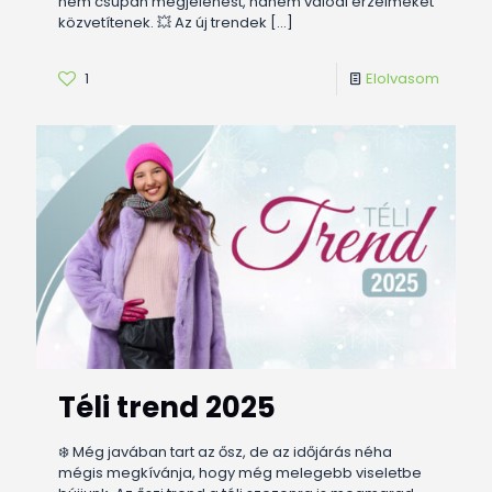
nem csupán megjelenést, hanem valódi érzelmeket
közvetítenek. 💥 Az új trendek
[…]
1
Elolvasom
Téli trend 2025
❄️ Még javában tart az ősz, de az időjárás néha
mégis megkívánja, hogy még melegebb viseletbe