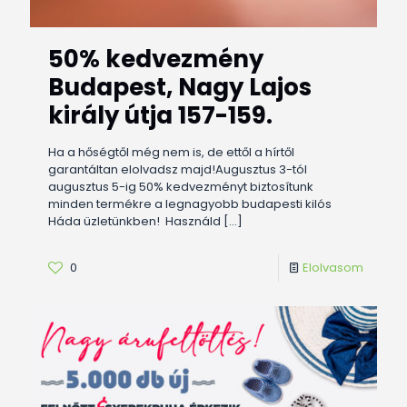
50% kedvezmény
Budapest, Nagy Lajos
király útja 157-159.
Ha a hőségtől még nem is, de ettől a hírtől
garantáltan elolvadsz majd!Augusztus 3-tól
augusztus 5-ig 50% kedvezményt biztosítunk
minden termékre a legnagyobb budapesti kilós
Háda üzletünkben! Használd
[…]
0
Elolvasom