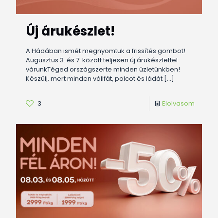
Új árukészlet!
A Hádában ismét megnyomtuk a frissítés gombot!
Augusztus 3. és 7. között teljesen új árukészlettel
várunkTéged országszerte minden üzletünkben!
Készülj, mert minden vállfát, polcot és ládát
[…]
3
Elolvasom