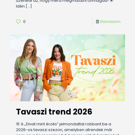
üzenete az, hogy merd megmutatni önmagad! ☀️
Idén
[…]
0
Elolvasom
Tavaszi trend 2026
🌸 A „Divat mint érzés” jelmondattal robbant be a
2026-os tavaszi szezon, amelyben atrendek már