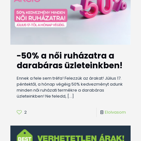
-50% a női ruházatra a
darabáras üzleteinkben!
Ennek a fele sem tréfa! Felezzük az árakat! Július 17.
péntektől, a hónap végéig 50% kedvezményt adunk
minden női ruházati termékre a darabáras
üzleteinkben! Ne feledd,
[…]
2
Elolvasom