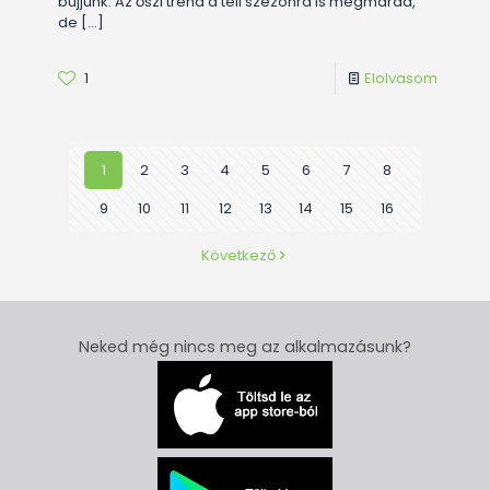
bújjunk. Az őszi trend a téli szezonra is megmarad,
de
[…]
1
Elolvasom
1
2
3
4
5
6
7
8
9
10
11
12
13
14
15
16
Következő
Neked még nincs meg az alkalmazásunk?