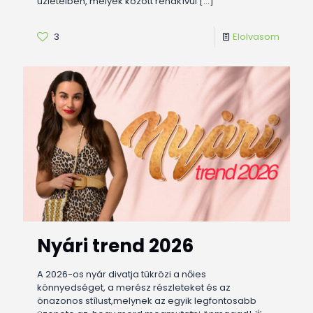
üzleteiben, melyek között rendkívül
[…]
3
Elolvasom
Nyári trend 2026
A 2026-os nyár divatja tükrözi a nőies
könnyedséget, a merész részleteket és az
önazonos stílust,melynek az egyik legfontosabb