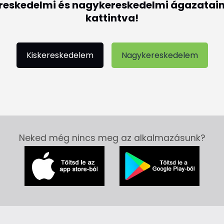
ereskedelmi és nagykereskedelmi ágazatain
kattintva!
Kiskereskedelem
Nagykereskedelem
Neked még nincs meg az alkalmazásunk?