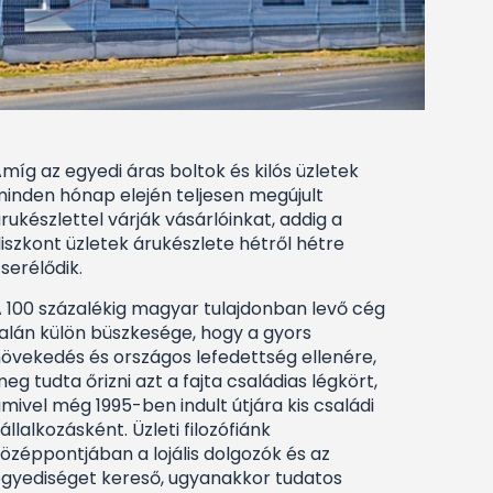
míg az egyedi áras boltok és kilós üzletek
inden hónap elején teljesen megújult
rukészlettel várják vásárlóinkat, addig a
iszkont üzletek árukészlete hétről hétre
serélődik.
 100 százalékig magyar tulajdonban levő cég
alán külön büszkesége, hogy a gyors
övekedés és országos lefedettség ellenére,
eg tudta őrizni azt a fajta családias légkört,
mivel még 1995-ben indult útjára kis családi
állalkozásként. Üzleti filozófiánk
özéppontjában a lojális dolgozók és az
gyediséget kereső, ugyanakkor tudatos