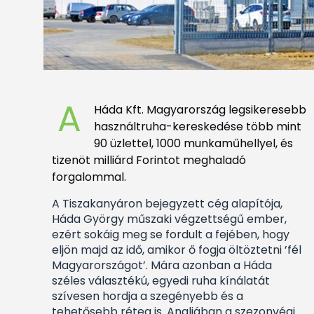
A
Háda Kft. Magyarország legsikeresebb
használtruha-kereskedése több mint
90 üzlettel, 1000 munkaműhellyel, és
tizenöt milliárd Forintot meghaladó
forgalommal.
A Tiszakanyáron bejegyzett cég alapítója,
Háda György műszaki végzettségű ember,
ezért sokáig meg se fordult a fejében, hogy
eljön majd az idő, amikor ő fogja öltöztetni ’fél
Magyarországot’. Mára azonban a Háda
széles választékú, egyedi ruha kínálatát
szívesen hordja a szegényebb és a
tehetősebb réteg is. Angliában a szezonvégi