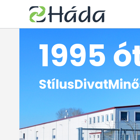
1995 ó
StílusDivatMin