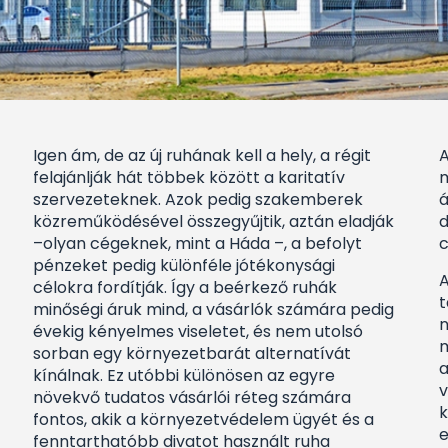
Igen ám, de az új ruhának kell a hely, a régit
A
felajánlják hát többek között a karitatív
m
szervezeteknek. Azok pedig szakemberek
á
közreműködésével összegyűjtik, aztán eladják
d
–olyan cégeknek, mint a Háda –, a befolyt
c
pénzeket pedig különféle jótékonysági
A
célokra fordítják. Így a beérkező ruhák
t
minőségi áruk mind, a vásárlók számára pedig
n
évekig kényelmes viseletet, és nem utolsó
m
sorban egy környezetbarát alternatívát
a
kínálnak. Ez utóbbi különösen az egyre
v
növekvő tudatos vásárlói réteg számára
k
fontos, akik a környezetvédelem ügyét és a
e
fenntarthatóbb divatot használt ruha