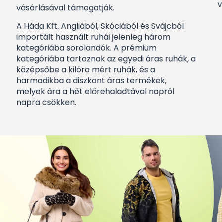
v
vásárlásával támogatják.
A Háda Kft. Angliából, Skóciából és Svájcból
importált használt ruhái jelenleg három
kategóriába sorolandók. A prémium
kategóriába tartoznak az egyedi áras ruhák, a
középsőbe a kilóra mért ruhák, és a
harmadikba a diszkont áras termékek,
melyek ára a hét előrehaladtával napról
napra csökken.