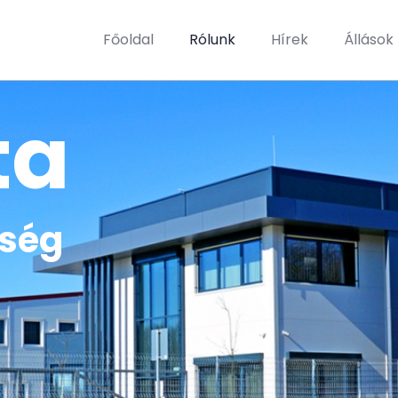
Főoldal
Rólunk
Hírek
Állások
ta
őség