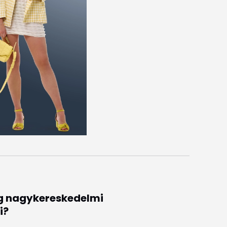
eg nagykereskedelmi
i?