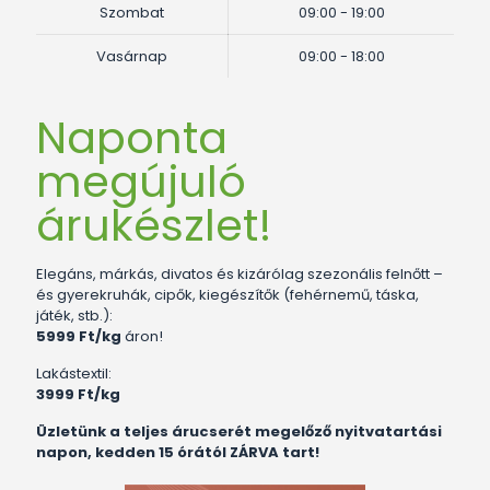
Szombat
09:00 - 19:00
Vasárnap
09:00 - 18:00
Naponta
megújuló
árukészlet!
Elegáns, márkás, divatos és kizárólag szezonális felnőtt –
és gyerekruhák, cipők, kiegészítők (fehérnemű, táska,
játék, stb.):
5999 Ft/kg
áron!
Lakástextil:
3999 Ft/kg
Üzletünk a teljes árucserét megelőző nyitvatartási
napon, kedden 15 órától ZÁRVA tart!