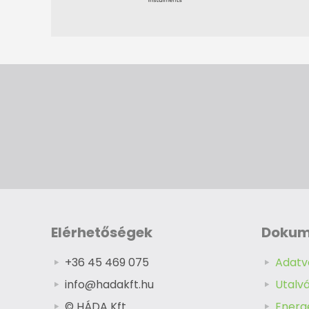
Elérhetőségek
Doku
+36 45 469 075
Adatv
info@hadakft.hu
Utalv
© HÁDA Kft.
Energe