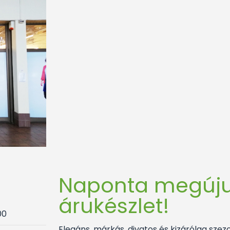
Naponta megúju
árukészlet!
00
Elegáns, márkás, divatos és kizárólag szezo