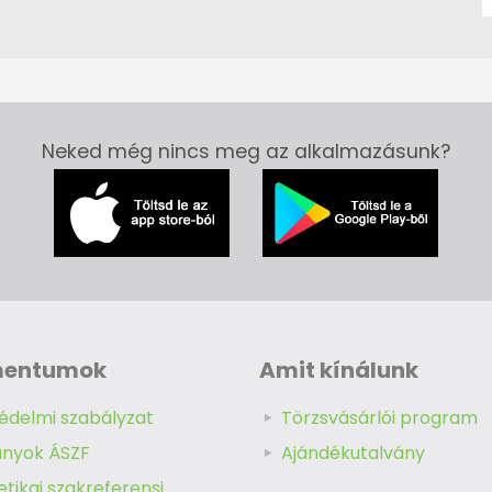
Neked még nincs meg az alkalmazásunk?
mentumok
Amit kínálunk
édelmi szabályzat
Törzsvásárlói program
ányok ÁSZF
Ajándékutalvány
tikai szakreferensi