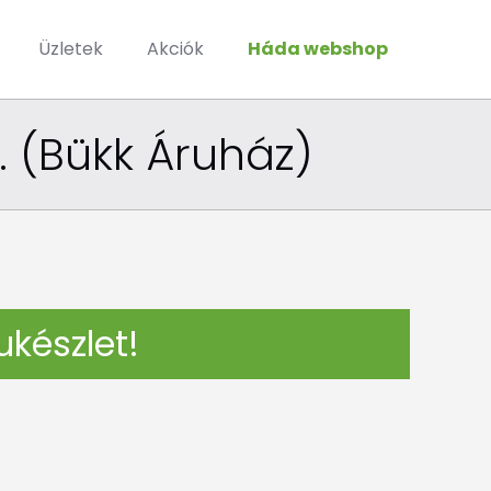
Üzletek
Akciók
Háda webshop
. (Bükk Áruház)
ukészlet!