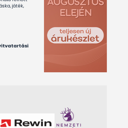
ska, játék,
yitvatartási