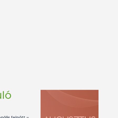
ló
nális felnőtt –