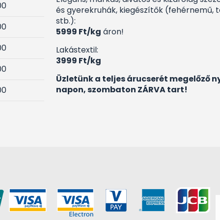
00
és gyerekruhák, kiegészítők (fehérnemű, tá
stb.):
00
5999 Ft/kg
áron!
00
Lakástextil:
3999 Ft/kg
00
Üzletünk a teljes árucserét megelőző n
napon, szombaton ZÁRVA tart!
00