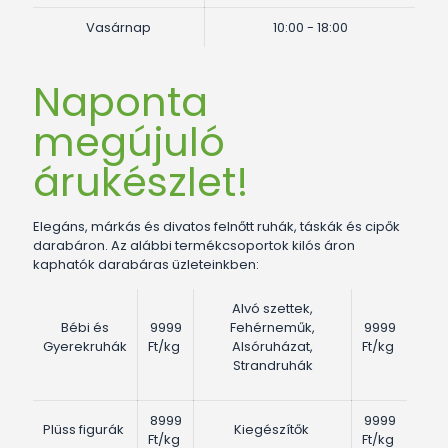
Vasárnap
10:00 - 18:00
Naponta
megújuló
árukészlet!
Elegáns, márkás és divatos felnőtt ruhák, táskák és cipők
darabáron. Az alábbi termékcsoportok kilós áron
kaphatók darabáras üzleteinkben:
Alvó szettek,
Bébi és
9999
Fehérneműk,
9999
Gyerekruhák
Ft/kg
Alsóruházat,
Ft/kg
Strandruhák
8999
9999
Plüss figurák
Kiegészítők
Ft/kg
Ft/kg