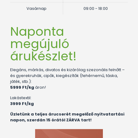
Vasárnap
09:00 - 18:00
Naponta
megújuló
árukészlet!
Elegáns, márkás, divatos és kizárólag szezonális felnőtt –
és gyerekruhák, cipők, kiegészítők (fehérnemű, táska,
játék, stb.):
5999 Ft/kg
áron!
Lakástextil:
3999 Ft/kg
Üzletünk a teljes árucserét megelőző nyitvatartási
napon, szerdán 15 órától ZÁRVA tart!