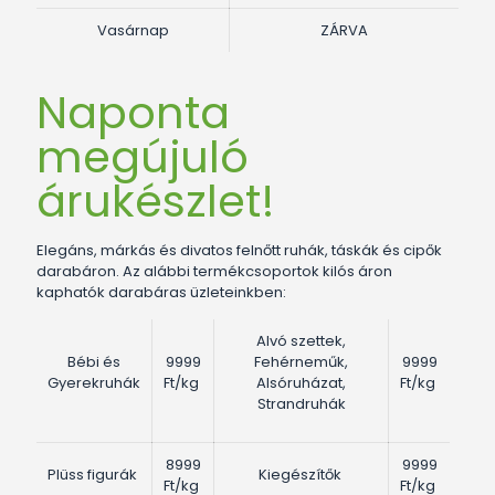
Vasárnap
ZÁRVA
Naponta
megújuló
árukészlet!
Elegáns, márkás és divatos felnőtt ruhák, táskák és cipők
darabáron. Az alábbi termékcsoportok kilós áron
kaphatók darabáras üzleteinkben:
Alvó szettek,
Bébi és
9999
Fehérneműk,
9999
Gyerekruhák
Ft/kg
Alsóruházat,
Ft/kg
Strandruhák
8999
9999
Plüss figurák
Kiegészítők
Ft/kg
Ft/kg