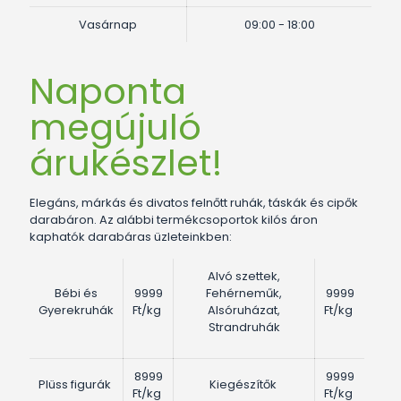
Vasárnap
09:00 - 18:00
Naponta
megújuló
árukészlet!
Elegáns, márkás és divatos felnőtt ruhák, táskák és cipők
darabáron. Az alábbi termékcsoportok kilós áron
kaphatók darabáras üzleteinkben:
Alvó szettek,
Bébi és
9999
Fehérneműk,
9999
Gyerekruhák
Ft/kg
Alsóruházat,
Ft/kg
Strandruhák
8999
9999
Plüss figurák
Kiegészítők
Ft/kg
Ft/kg