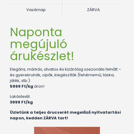
Vasárnap
ZÁRVA
Naponta
megújuló
árukészlet!
Elegáns, márkás, divatos és kizárólag szezonális felnőtt –
és gyerekruhák, cipők, kiegészítők (fehérnemű, táska,
játék, stb.):
5999 Ft/kg
áron!
Lakástextil:
3999 Ft/kg
Üzletünk a teljes árucserét megelőző nyitvatartási
napon, kedden ZÁRVA tart!