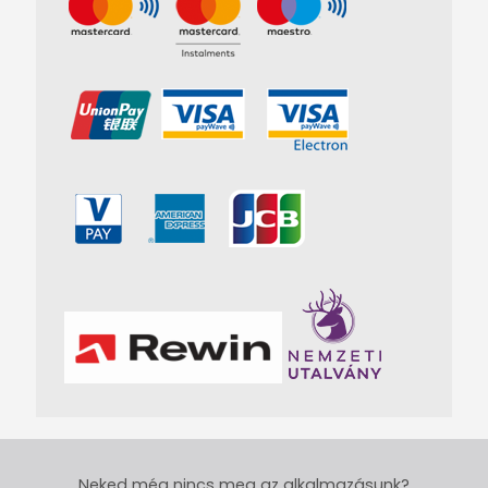
Neked még nincs meg az alkalmazásunk?