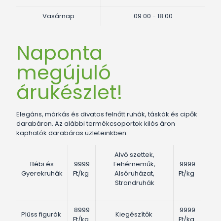
Vasárnap
09:00 - 18:00
Naponta
megújuló
árukészlet!
Elegáns, márkás és divatos felnőtt ruhák, táskák és cipők
darabáron. Az alábbi termékcsoportok kilós áron
kaphatók darabáras üzleteinkben:
Alvó szettek,
Bébi és
9999
Fehérneműk,
9999
Gyerekruhák
Ft/kg
Alsóruházat,
Ft/kg
Strandruhák
8999
9999
Plüss figurák
Kiegészítők
Ft/kg
Ft/kg