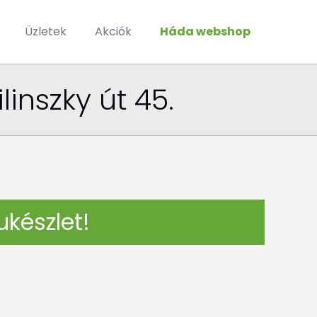
Üzletek
Akciók
Háda webshop
linszky út 45.
ukészlet!