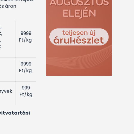
ós áron
,
,
9999
,
Ft/kg
k
9999
k
Ft/kg
999
nyvek
Ft/kg
yitvatartási