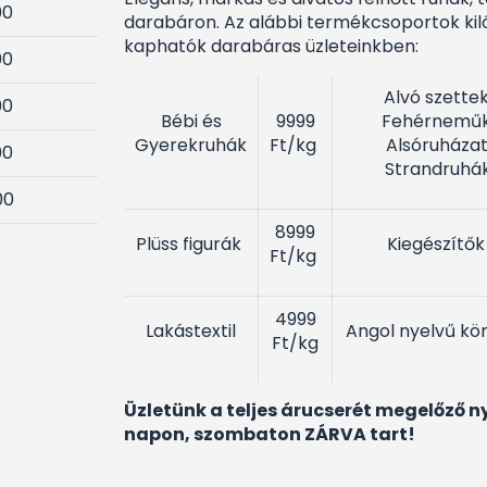
00
darabáron. Az alábbi termékcsoportok kil
kaphatók darabáras üzleteinkben:
00
Alvó szettek
00
Bébi és
9999
Fehérneműk
Gyerekruhák
Ft/kg
Alsóruházat
00
Strandruhá
00
8999
Plüss figurák
Kiegészítő
Ft/kg
4999
Lakástextil
Angol nyelvű kö
Ft/kg
Üzletünk a teljes árucserét megelőző n
napon, szombaton ZÁRVA tart!