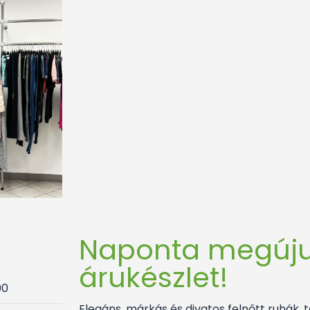
Naponta megúju
árukészlet!
00
Elegáns, márkás és divatos felnőtt ruhák, 