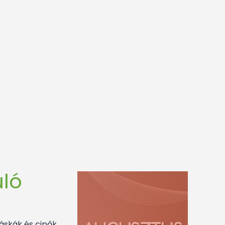
ló
táskák és cipők