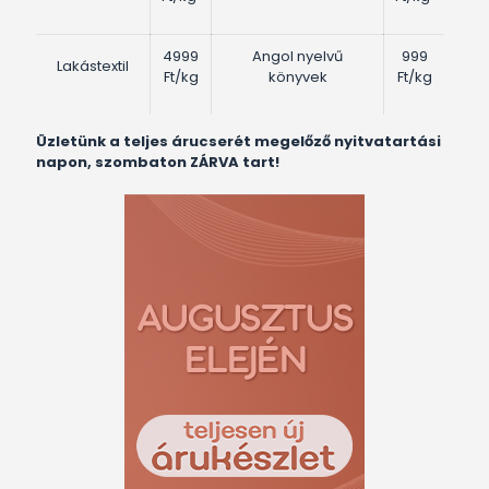
4999
Angol nyelvű
999
Lakástextil
Ft/kg
könyvek
Ft/kg
Üzletünk a teljes árucserét megelőző nyitvatartási
napon, szombaton ZÁRVA tart!