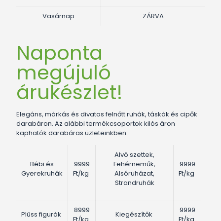
Vasárnap
ZÁRVA
Naponta
megújuló
árukészlet!
Elegáns, márkás és divatos felnőtt ruhák, táskák és cipők
darabáron. Az alábbi termékcsoportok kilós áron
kaphatók darabáras üzleteinkben:
Alvó szettek,
Bébi és
9999
Fehérneműk,
9999
Gyerekruhák
Ft/kg
Alsóruházat,
Ft/kg
Strandruhák
8999
9999
Plüss figurák
Kiegészítők
Ft/kg
Ft/kg