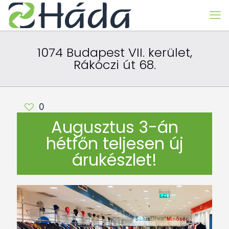
1074 Budapest VII. kerület,
Rákóczi út 68.
0
Augusztus 3-án
hétfőn teljesen új
árukészlet!