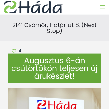
2141 Csömör, Határ út 8. (Next
Stop)
4
Augusztus 6-án
csütörtökön teljesen új
árukészlet!