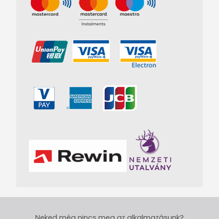
Neked még nincs meg az alkalmazásunk?