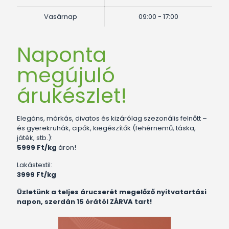
Vasárnap
09:00 - 17:00
Naponta
megújuló
árukészlet!
Elegáns, márkás, divatos és kizárólag szezonális felnőtt –
és gyerekruhák, cipők, kiegészítők (fehérnemű, táska,
játék, stb.):
5999 Ft/kg
áron!
Lakástextil:
3999 Ft/kg
Üzletünk a teljes árucserét megelőző nyitvatartási
napon, szerdán 15 órától ZÁRVA tart!