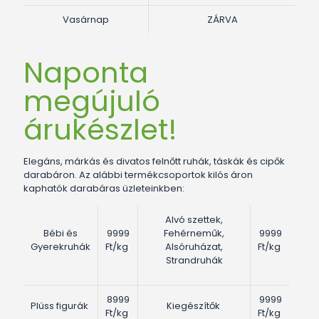
Vasárnap
ZÁRVA
Naponta
megújuló
árukészlet!
Elegáns, márkás és divatos felnőtt ruhák, táskák és cipők
darabáron. Az alábbi termékcsoportok kilós áron
kaphatók darabáras üzleteinkben:
Alvó szettek,
Bébi és
9999
Fehérneműk,
9999
Gyerekruhák
Ft/kg
Alsóruházat,
Ft/kg
Strandruhák
8999
9999
Plüss figurák
Kiegészítők
Ft/kg
Ft/kg