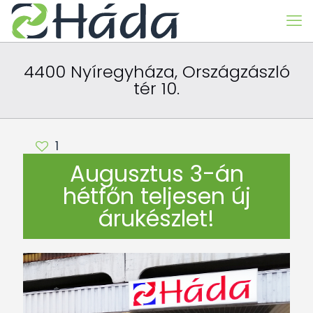
4400 Nyíregyháza, Országzászló
tér 10.
1
Augusztus 3-án
hétfőn teljesen új
árukészlet!