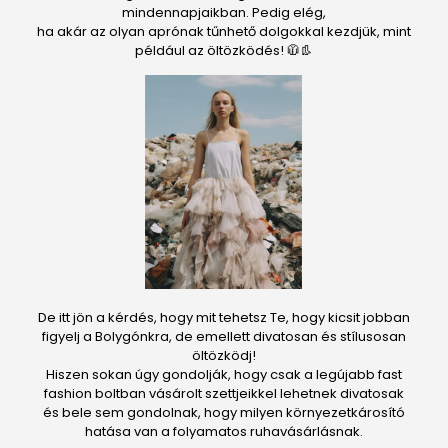
mindennapjaikban. Pedig elég,
ha akár az olyan aprónak tűnhető dolgokkal kezdjük, mint
például az öltözködés! 🧥👢
De itt jön a kérdés, hogy mit tehetsz Te, hogy kicsit jobban
figyelj a Bolygónkra, de emellett divatosan és stílusosan
öltözködj!
Hiszen sokan úgy gondolják, hogy csak a legújabb fast
fashion boltban vásárolt szettjeikkel lehetnek divatosak
és bele sem gondolnak, hogy milyen környezetkárosító
hatása van a folyamatos ruhavásárlásnak.