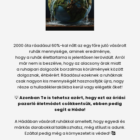
2000 óta ráadásul 60%-kal nőtt az egy főre jutó vásárolt
ruhák mennyisége, aminek eredménye,
hogy a ruhák élettartama is jelentősen lerövidült. Arról
már nem is beszélve, hogy az alacsony árak miatt
a ruhaipari dolgozók borzalmas körülmények között
dolgoznak, éhbérért. Ráadásul ezeknek a ruháknak
csak nagyon kis mennyiségét hasznosítják újra, nagy
része a hulladéklerakókba kerül vagy elégetik őket!
💡
Azonban Te is tehetsz azért, hogy ezt az óriási
pazarló életmódot csökkentsük, ebben pedig
segít a Háda!
A Hádában vásárolt ruhákkal amellett, hogy egyedi és
márkás darabokkal találkozhatsz, még stílust is adunk.
Ezáltal pedig még a környezetet is véded!
🥰