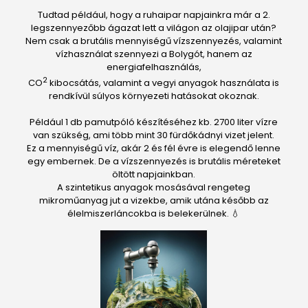
Tudtad például, hogy a ruhaipar napjainkra már a 2.
legszennyezőbb ágazat lett a világon az olajipar után?
Nem csak a brutális mennyiségű vízszennyezés, valamint
vízhasználat szennyezi a Bolygót, hanem az
energiafelhasználás,
2
CO
kibocsátás, valamint a vegyi anyagok használata is
rendkívül súlyos környezeti hatásokat okoznak.
Például 1 db pamutpóló készítéséhez kb. 2700 liter vízre
van szükség, ami több mint 30 fürdőkádnyi vizet jelent.
Ez a mennyiségű víz, akár 2 és fél évre is elegendő lenne
egy embernek. De a vízszennyezés is brutális méreteket
öltött napjainkban.
A szintetikus anyagok mosásával rengeteg
mikroműanyag jut a vizekbe, amik utána később az
élelmiszerláncokba is belekerülnek. 💧