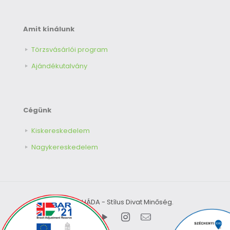
Amit kínálunk
Törzsvásárlói program
Ajándékutalvány
Cégünk
Kiskereskedelem
Nagykereskedelem
© 2026 HÁDA - Stílus Divat Minőség.