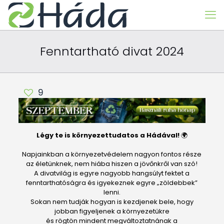
Fenntartható divat 2024
9
Légy te is környezettudatos a Hádával!
🌍
Napjainkban a környezetvédelem nagyon fontos része
az életünknek, nem hiába hiszen a jövőnkről van szó!
A divatvilág is egyre nagyobb hangsúlyt fektet a
fenntarthatóságra és igyekeznek egyre „zöldebbek”
lenni.
Sokan nem tudják hogyan is kezdjenek bele, hogy
jobban figyeljenek a környezetükre
és rögtön mindent megváltoztatnának a