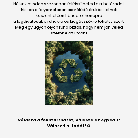
Nálunk minden szezonban felfrissítheted a ruhatáradat,
hiszen a folyamatosan cserélődő árukészletnek
köszönhetően hónapról hónapra
a legdivatosabb ruhákra és kiegészítőkre tehetsz szert.
Még egy ugyan olyan ruha biztos, hogy nem jön veled
szembe az utcán!
Válaszd a fenntarthatót, Válaszd az egyedit!
Válaszd a Hádát!
♻️