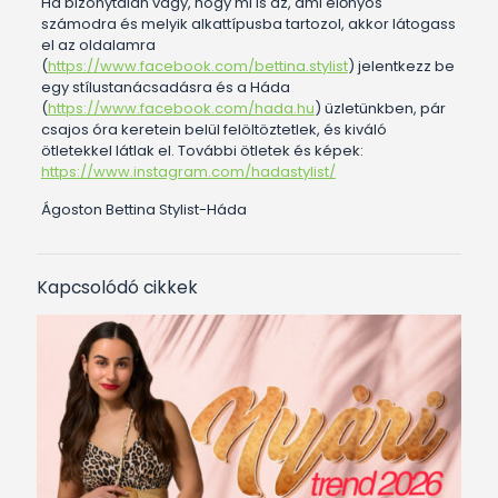
Ha bizonytalan vagy, hogy mi is az, ami előnyös
számodra és melyik alkattípusba tartozol, akkor látogass
el az oldalamra
(
https://www.facebook.com/bettina.stylist
) jelentkezz be
egy stílustanácsadásra és a Háda
(
https://www.facebook.com/hada.hu
) üzletünkben, pár
csajos óra keretein belül felöltöztetlek, és kiváló
ötletekkel látlak el. További ötletek és képek:
https://www.instagram.com/hadastylist/
Ágoston Bettina Stylist-Háda
Kapcsolódó cikkek