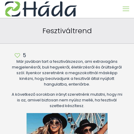
Fesztiváltrend
5
Már javában tart a fesztiválszezon, ami extravagáns
megjelenésről, buli hegyekről, életérzésről és őrültségről
szól. Ilyenkor szeretnénk a megszokottnál másképp
kinézni, hogy beolvadjunk a fesztivál által nyújtott
hangulatba, enteriőrbe.
A következő sorokban irányt szeretnénk mutatni, hogy mi
is az, amivel biztosan nem nyúlsz mellé, ha fesztivál
szetted készítesz.