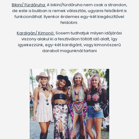
Bikini/ Fürdőruha:
A bikini/fürdőruha nem csak a strandon,
de este a buliban is remek választás, ugyanis felsőként is
funkcionálhat. Ilyenkor érdemes egy-két kiegészítővel
feldobni.
Kardigán/ Kimonó:
Sosem tudhatjuk milyen időjárási
viszony alakul ki a fesztiválon töltött idő alatt, így
igyekezzünk, egy-két kardigánt, vagy kimonószerű
darabot magunknál tartani