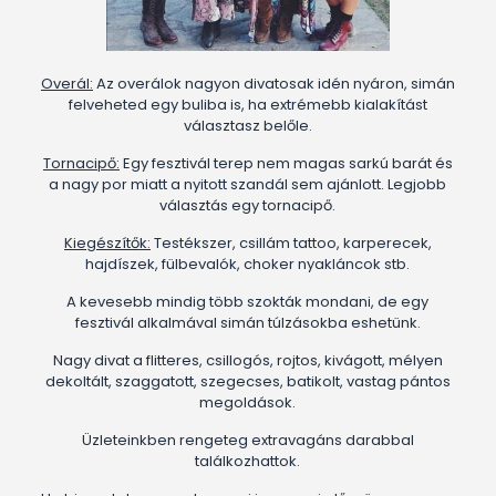
Overál:
Az overálok nagyon divatosak idén nyáron, simán
felveheted egy buliba is, ha extrémebb kialakítást
választasz belőle.
Tornacipő:
Egy fesztivál terep nem magas sarkú barát és
a nagy por miatt a nyitott szandál sem ajánlott. Legjobb
választás egy tornacipő.
Kiegészítők:
Testékszer, csillám tattoo, karperecek,
hajdíszek, fülbevalók, choker nyakláncok stb.
A kevesebb mindig több szokták mondani, de egy
fesztivál alkalmával simán túlzásokba eshetünk.
Nagy divat a flitteres, csillogós, rojtos, kivágott, mélyen
dekoltált, szaggatott, szegecses, batikolt, vastag pántos
megoldások.
Üzleteinkben rengeteg extravagáns darabbal
találkozhattok.