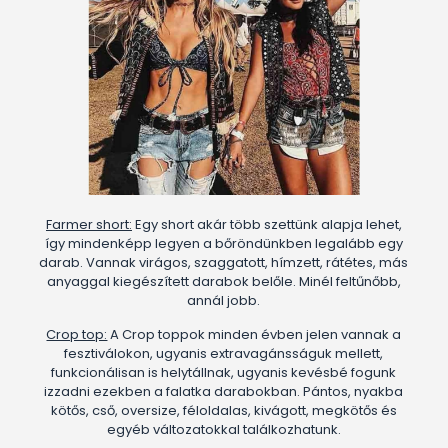
Farmer short:
Egy short akár több szettünk alapja lehet,
így mindenképp legyen a bőröndünkben legalább egy
darab. Vannak virágos, szaggatott, hímzett, rátétes, más
anyaggal kiegészített darabok belőle. Minél feltűnőbb,
annál jobb.
Crop top:
A Crop toppok minden évben jelen vannak a
fesztiválokon, ugyanis extravagánsságuk mellett,
funkcionálisan is helytállnak, ugyanis kevésbé fogunk
izzadni ezekben a falatka darabokban. Pántos, nyakba
kötős, cső, oversize, féloldalas, kivágott, megkötős és
egyéb változatokkal találkozhatunk.