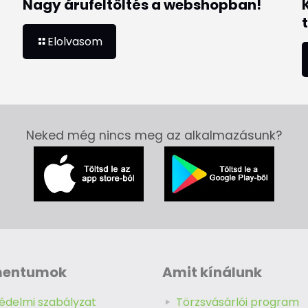
Nagy árufeltöltés a webshopban!
Elolvasom
Neked még nincs meg az alkalmazásunk?
mentumok
Amit kínálunk
édelmi szabályzat
Törzsvásárlói program