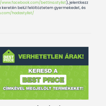
//www.facebook.com/bettina.stylist
), jelentkezz
a keretén belül felöltöztetem gyermekedet, és
.com/hadastylist/