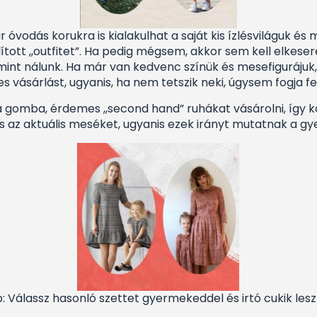
 óvodás korukra is kialakulhat a saját kis ízlésviláguk é
llított ,,outfitet”. Ha pedig mégsem, akkor sem kell elk
, mint nálunk. Ha már van kedvenc színük és mesefiguráju
ges vásárlást, ugyanis, ha nem tetszik neki, úgysem fogja fe
a gomba, érdemes ,,second hand” ruhákat vásárolni, így 
s az aktuális meséket, ugyanis ezek irányt mutatnak a g
p: Válassz hasonló szettet gyermekeddel és irtó cukik lesz