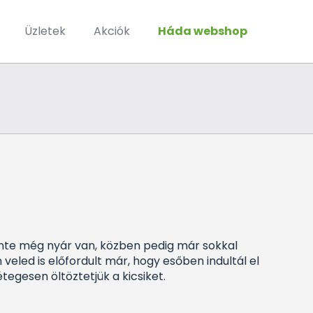
Üzletek
Akciók
Háda webshop
zinte még nyár van, közben pedig már sokkal
 veled is előfordult már, hogy esőben indultál el
tegesen öltöztetjük a kicsiket.