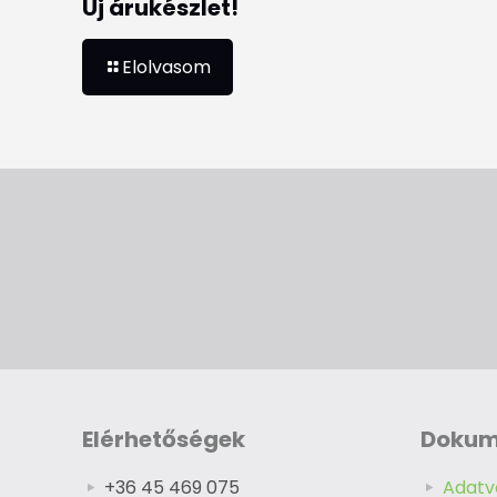
Új árukészlet!
Elolvasom
Elérhetőségek
Doku
+36 45 469 075
Adatv