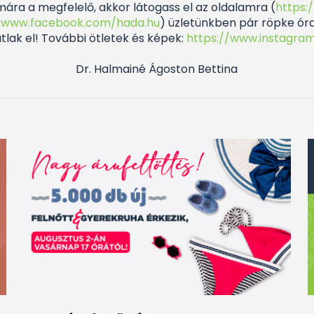
ára a megfelelő, akkor látogass el az oldalamra (
https:
//www.facebook.com/hada.hu
) üzletünkben pár röpke ór
látlak el! További ötletek és képek:
https://www.instagram
Dr. Halmainé Ágoston Bettina