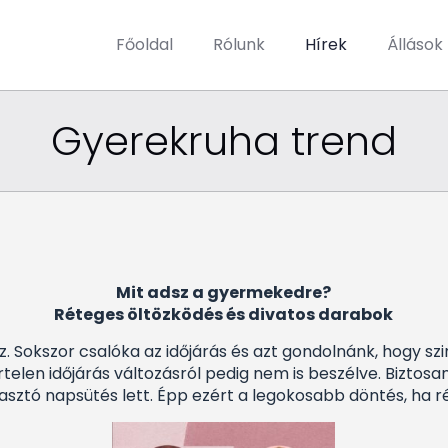
Főoldal
Rólunk
Hírek
Állások
Gyerekruha trend
Mit adsz a gyermekedre?
Réteges öltözködés és divatos darabok
oz. Sokszor csalóka az időjárás és azt gondolnánk, hogy s
elen időjárás változásról pedig nem is beszélve. Biztosan
asztó napsütés lett. Épp ezért a legokosabb döntés, ha ré