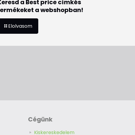
Keresd a Best price címkés
termékeket a webshopban!
Elolvasom
Cégünk
Kiskereskedelem