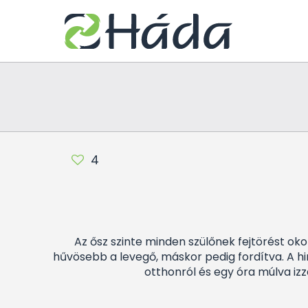
4
Az ősz szinte minden szülőnek fejtörést ok
hűvösebb a levegő, máskor pedig fordítva. A hirt
otthonról és egy óra múlva izz