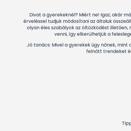
Divat a gyerekeknél? Miért ne! Igaz, akár már
érveléssel tudjuk módosítani az általuk összeá
olyan éles szabályok az öltözködést illetően
venni, így elkerülhetjük a felesle
Jó tanács: Mivel a gyerekek úgy nőnek, mint 
felnőtt trendeket é
Tip