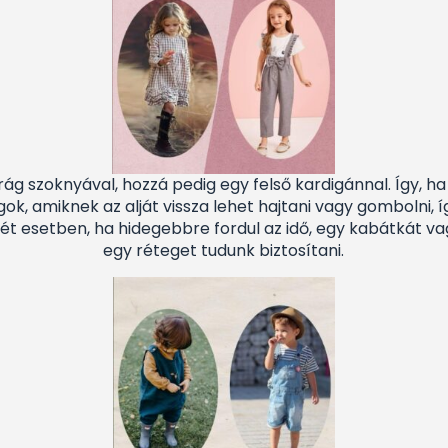
ág szoknyával, hozzá pedig egy felső kardigánnal. Így, ha
gok, amiknek az alját vissza lehet hajtani vagy gombolni, 
két esetben, ha hidegebbre fordul az idő, egy kabátkát v
egy réteget tudunk biztosítani.