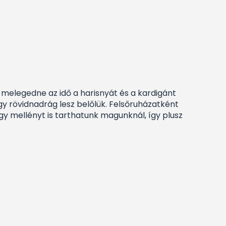
 melegedne az idő a harisnyát és a kardigánt
így rövidnadrág lesz belőlük. Felsőruházatként
agy mellényt is tarthatunk magunknál, így plusz