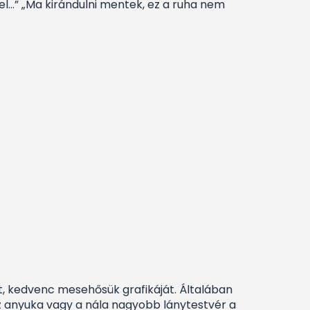
fel…” „Ma kirándulni mentek, ez a ruha nem
t, kedvenc mesehősük grafikáját. Általában
az anyuka vagy a nála nagyobb lánytestvér a