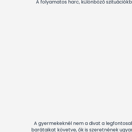
A folyamatos harc, különböző szituációkbó
A gyermekeknél nem a divat a legfontosabb
barátaikat követve, ők is szeretnének ugya