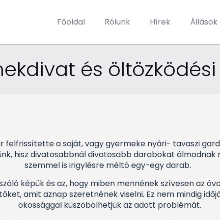
Főoldal
Rólunk
Hírek
Állások
kdivat és öltözködési
r felfrissítette a saját, vagy gyermeke nyári- tavaszi gar
nk, hisz divatosabbnál divatosabb darabokat álmodnak me
szemmel is irigylésre méltó egy-egy darab.
 szóló képük és az, hogy miben mennének szívesen az óv
tőket, amit aznap szeretnének viselni. Ez nem mindig id
okossággal küszöbölhetjük az adott problémát.