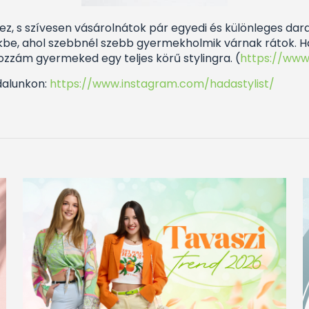
, s szívesen vásárolnátok pár egyedi és különleges dara
nkbe, ahol szebbnél szebb gyermekholmik várnak rátok.
hozzám gyermeked egy teljes körű stylingra. (
https://www
dalunkon:
https://www.instagram.com/hadastylist/