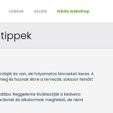
Üzletek
Akciók
Háda webshop
 tippek
dróbját és van, aki folyamatos kincseket keres. A
g és hoznak létre a tervezők, sokszor felnőtt
odába. Reggelente kiválasztják a kedvenc
őjárásnak és alkalomnak megfelelő, de némi