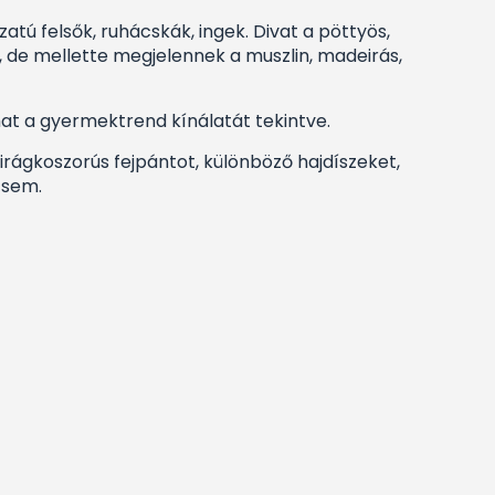
ú felsők, ruhácskák, ingek. Divat a pöttyös,
, de mellette megjelennek a muszlin, madeirás,
at a gyermektrend kínálatát tekintve.
irágkoszorús fejpántot, különböző hajdíszeket,
 sem.