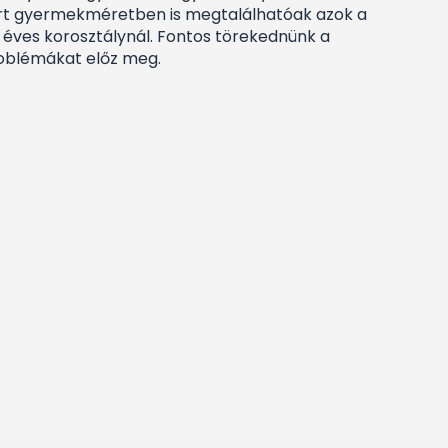
 mert gyermekméretben is megtalálhatóak azok a
5 éves korosztálynál. Fontos törekednünk a
roblémákat előz meg.