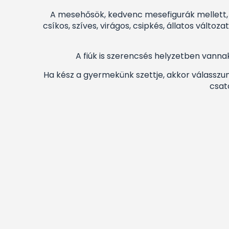
A mesehősök, kedvenc mesefigurák mellett, n
csíkos, szíves, virágos, csipkés, állatos vál
A fiúk is szerencsés helyzetben vann
Ha kész a gyermekünk szettje, akkor válasszun
csat