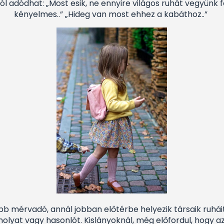
l adódhat: „Most esik, ne ennyire világos ruhát vegyünk 
kényelmes..” „Hideg van most ehhez a kabáthoz..”
 mérvadó, annál jobban előtérbe helyezik társaik ruhái
nolyat vagy hasonlót. Kislányoknál, még előfordul, hogy 