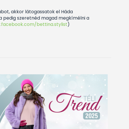
bot, akkor látogassatok el Háda
 Ha pedig szeretnéd magad megkímélni a
.facebook.com/bettina.stylist
)