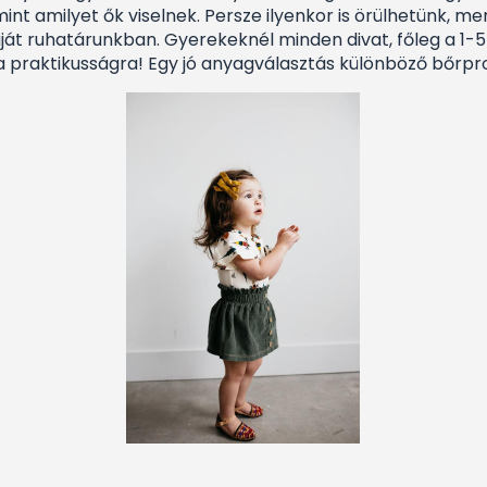
mint amilyet ők viselnek. Persze ilyenkor is örülhetünk,
ját ruhatárunkban. Gyerekeknél minden divat, főleg a 1-
 praktikusságra! Egy jó anyagválasztás különböző bőrp