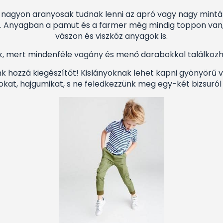
agyon aranyosak tudnak lenni az apró vagy nagy mintázat
tozat. Anyagban a pamut és a farmer még mindig toppon van
vászon és viszkóz anyagok is.
ak, mert mindenféle vagány és menő darabokkal találkozh
k hozzá kiegészítőt! Kislányoknak lehet kapni gyönyörű v
okat, hajgumikat, s ne feledkezzünk meg egy-két bizsuról