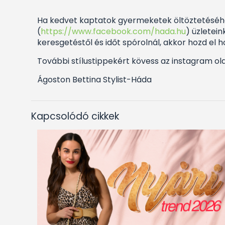
Ha kedvet kaptatok gyermeketek öltöztetéséhez
(
https://www.facebook.com/hada.hu
) üzletei
keresgetéstől és időt spórolnál, akkor hozd el 
További stílustippekért kövess az instagram ol
Ágoston Bettina Stylist-Háda
Kapcsolódó cikkek