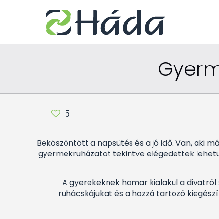
Gyerme
5
Beköszöntött a napsütés és a jó idő. Van, aki má
gyermekruházatot tekintve elégedettek lehetü
A gyerekeknek hamar kialakul a divatról
ruhácskájukat és a hozzá tartozó kiegészí