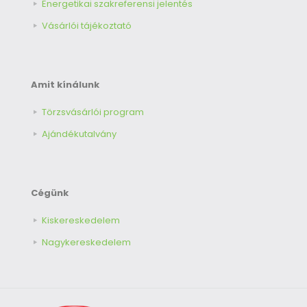
Energetikai szakreferensi jelentés
Vásárlói tájékoztató
Amit kínálunk
Törzsvásárlói program
Ajándékutalvány
Cégünk
Kiskereskedelem
Nagykereskedelem