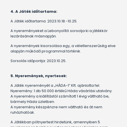
4. A Játék időtartama:
A Játék időtartama: 2023.10.18.-10.25.
A nyereményeket a Lebonyolító sorsolja ki a játékkör
lezárásának másnapján.
A nyeremények kisorsolása egy, a véletlenszerűség elve
alapján működő programmal történik.
Sorsolás időpontja: 2023.10.25.
5. Nyeremények, nyertesek:
A Játék nyereményét a „HÁDA-1” Kft. ajánlotta fel.
Nyeremény: 1 db 50.000 értékű Háda vásárlási utalvány.
A nyeremény a kiállítástól számított 1 évig váltható be,
bármely Háda üzletben.
A nyeremény készpénzre nem váltható és át nem
ruházhatóak.
A Játékban pótnyertest hirdetünk, amennyiben 5