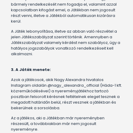
bármely rendelkezését nem fogadja el, valamint azzal
kapcsolatban kifogást emel, a Játékban nem jogosult
részt venni, illetve a Játékból automatikusan kizárásra
kerül.
A Játék lebonyolítása, illetve az abban való részvétel a
jelen Játékszabályzat szerint történik. Amennyiben a
Játékszabályzat valamely kérdést nem szabályoz, úgy a
hatályos jogszabályok vonatkozó rendelkezéseit kell
alkalmazni.
3. A Játék menete:
Azok a játékosok, akik Nagy Alexandra hivatalos
Instagram oldalán @nagy_alexandra_official (Háda-1 kft.
közreműködésével) a nyereményjátékhoz tartozó
posztban felsorolt kérésnek feltételnek eleget tesznek a
megadott határidőn belül, részt vesznek a játékban és
bekerülnek a sorsolásba.
Az a játékos, aki a Játékban már nyereményben
részesült, a továbbiakban már nem jogosult
nyereményre.