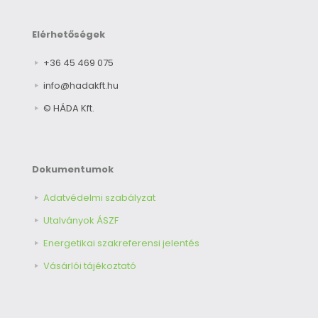
Elérhetőségek
+36 45 469 075
info@hadakft.hu
© HÁDA Kft.
Dokumentumok
Adatvédelmi szabályzat
Utalványok ÁSZF
Energetikai szakreferensi jelentés
Vásárlói tájékoztató