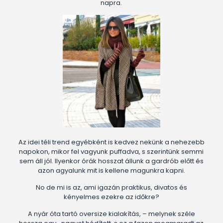
napra.
Az idei téli trend egyébként is kedvez nekünk a nehezebb
napokon, mikor fel vagyunk puffadva, s szerintünk semmi
sem áll jól. Ilyenkor órák hosszat állunk a gardrób előtt és
azon agyalunk mit is kellene magunkra kapni.
No de mi is az, ami igazán praktikus, divatos és
kényelmes ezekre az időkre?
A nyár óta tartó oversize kialakítás, – melynek széle