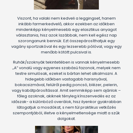
Viszont, ha valaki nem kedveli a leggingset, hanem
inkább farmerkedvelő, akkor ezekben az időkben
mindenképp kényelmesebb egy elasztikus anyagot
választania, hisz azok lazábbak, nem kell egész nap
szoronganunk bennük. Ezt összepárosíthatjuk egy
vagány sportzakóval és egy lezserebb pólóval, vagy egy
menőbb kötött pulcsival is.
Ruhák/szoknyák tekintetében is vannak kényelmesebb
„A” vonalú vagy egyenes szabású fazonok, melyek nem
testre simulósak, ezeket is bártan lehet alkalmazni. A
hidegebb időkben vastagabb harisnyával,
bokacsizmával, felülről pedig poncsó, blézer, pelerin,
vagy kabátpárosítással. Amit semmiképp sem ajánlok –
főleg azoknak, akiknek tényleg kínszenvedés ez az
időszak- a különböző overálok, hisz ilyenkor gyakrabban
látogatjuk a mosdókat, s nem túl praktikus vetkőzés
szempontjából, illetve a kényelmetlensége miatt a szűk
dolgokat.