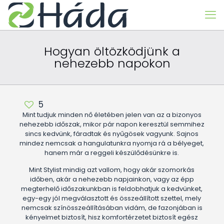
Hogyan öltözködjünk a
nehezebb napokon
5
Mint tudjuk minden nő életében jelen van az a bizonyos
nehezebb időszak, mikor pár napon keresztül semmihez
sincs kedvünk, fáradtak és nyűgösek vagyunk. Sajnos
mindez nemcsak a hangulatunkra nyomja rá a bélyeget,
hanem már a reggeli készülődésünkre is.
Mint Stylist mindig azt vallom, hogy akár szomorkás
időben, akár a nehezebb napjainkon, vagy az épp
megterhelő időszakunkban is feldobhatjuk a kedvünket,
egy-egy jól megválasztott és összeállított szettel, mely
nemcsak színösszeállításában vidám, de fazonjában is
kényelmet biztosít, hisz komfortérzetet biztosít egész