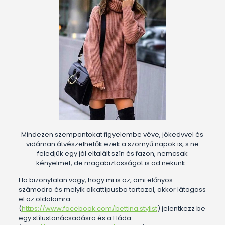
Mindezen szempontokat figyelembe véve, jókedvvel és
vidáman átvészelhetők ezek a szörnyű napok is, s ne
feledjük egy jól eltalált szín és fazon, nemcsak
kényelmet, de magabiztosságot is ad nekünk.
Ha bizonytalan vagy, hogy mi is az, ami előnyös
számodra és melyik alkattípusba tartozol, akkor látogass
el az oldalamra
(
https://www.facebook.com/bettina.stylist
) jelentkezz be
egy stílustanácsadásra és a Háda