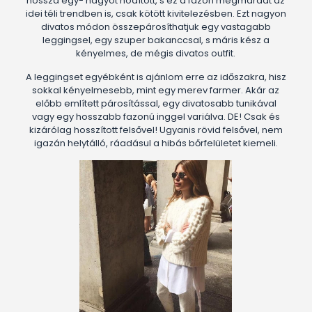
hossza egy- nagyot hódított, s ez a fazon megmaradt az
idei téli trendben is, csak kötött kivitelezésben. Ezt nagyon
divatos módon összepárosíthatjuk egy vastagabb
leggingsel, egy szuper bakanccsal, s máris kész a
kényelmes, de mégis divatos outfit.
A leggingset egyébként is ajánlom erre az időszakra, hisz
sokkal kényelmesebb, mint egy merev farmer. Akár az
előbb említett párosítással, egy divatosabb tunikával
vagy egy hosszabb fazonú inggel variálva. DE! Csak és
kizárólag hosszított felsővel! Ugyanis rövid felsővel, nem
igazán helytálló, ráadásul a hibás bőrfelületet kiemeli.