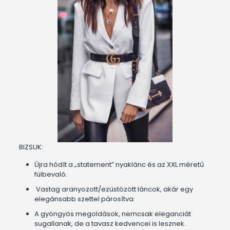
BIZSUK:
Újra hódít a „statement” nyaklánc és az XXL méretű
fülbevaló.
Vastag aranyozott/ezüstözött láncok, akár egy
elegánsabb szettel párosítva.
A gyöngyös megoldások, nemcsak eleganciát
sugallanak, de a tavasz kedvencei is lesznek.