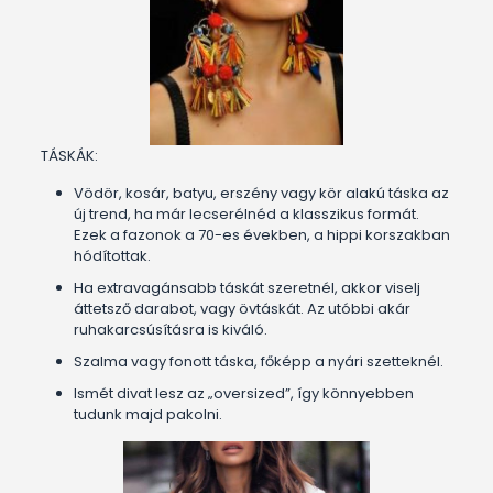
TÁSKÁK:
Vödör, kosár, batyu, erszény vagy kör alakú táska az
új trend, ha már lecserélnéd a klasszikus formát.
Ezek a fazonok a 70-es években, a hippi korszakban
hódítottak.
Ha extravagánsabb táskát szeretnél, akkor viselj
áttetsző darabot, vagy övtáskát. Az utóbbi akár
ruhakarcsúsításra is kiváló.
Szalma vagy fonott táska, főképp a nyári szetteknél.
Ismét divat lesz az „oversized”, így könnyebben
tudunk majd pakolni.