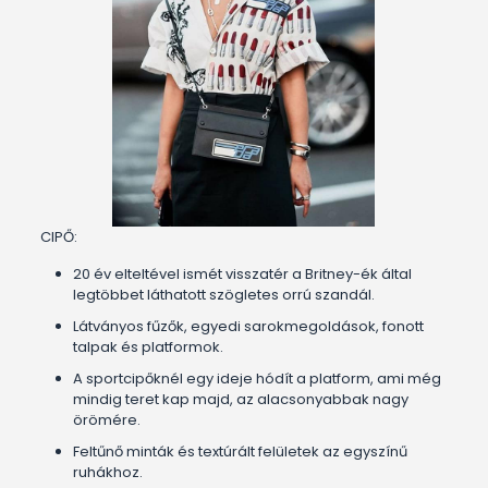
CIPŐ:
20 év elteltével ismét visszatér a Britney-ék által
legtöbbet láthatott szögletes orrú szandál.
Látványos fűzők, egyedi sarokmegoldások, fonott
talpak és platformok.
A sportcipőknél egy ideje hódít a platform, ami még
mindig teret kap majd, az alacsonyabbak nagy
örömére.
Feltűnő minták és textúrált felületek az egyszínű
ruhákhoz.