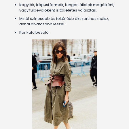
Kagylók, trópusi formák, tengeri állatok megálként,
vagy fülbevalóként is tökéletes választás.
Minél színesebb és feltűnőbb ékszert használsz,
annál divatosabb leszel.
Karikafülbevaló.