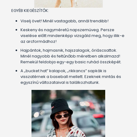
EGYÉB KIEGÉSZÍTŐK:
Viselj övet! Minél vastagabb, annál trendibb!
Keskeny és nagyméretű napszemüveg. Persze
viselése előtt mindenképp vizsgáld meg, hogy illik-e
az arcformádhoz!
Hajpántok, hajmasnik, hajszalagok, óriáscsattok.
Minél nagyobb és feltűnőbb méretben alkalmazd!
Remekül feldobja egy-egy basic ruhád összképét.
A „bucket hat” kalapok, „rikkancs” sapkák is
visszatérnek a baseball mellett. Ezeknek mintás és
egyszínű változataival is találkozhatunk.