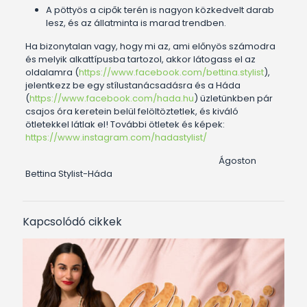
A pöttyös a cipők terén is nagyon közkedvelt darab
lesz, és az állatminta is marad trendben.
Ha bizonytalan vagy, hogy mi az, ami előnyös számodra
és melyik alkattípusba tartozol, akkor látogass el az
oldalamra (
https://www.facebook.com/bettina.stylist
),
jelentkezz be egy stílustanácsadásra és a Háda
(
https://www.facebook.com/hada.hu
) üzletünkben pár
csajos óra keretein belül felöltöztetlek, és kiváló
ötletekkel látlak el! További ötletek és képek:
https://www.instagram.com/hadastylist/
Ágoston
Bettina Stylist-Háda
Kapcsolódó cikkek