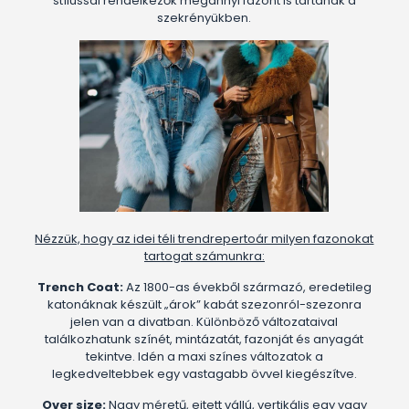
stílussal rendelkezők megannyi fazont is tartanak a
szekrényükben.
Nézzük, hogy az idei téli trendrepertoár milyen fazonokat
tartogat számunkra:
Trench Coat:
Az 1800-as évekből származó, eredetileg
katonáknak készült „árok” kabát szezonról-szezonra
jelen van a divatban. Különböző változataival
találkozhatunk színét, mintázatát, fazonját és anyagát
tekintve. Idén a maxi színes változatok a
legkedveltebbek egy vastagabb övvel kiegészítve.
Over size:
Nagy méretű, ejtett vállú, vertikális egy vagy