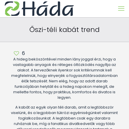
Őszi-téli kabát trend
6
A hideg beköszöntével minden lány joggal érzi, hogy a
vastagabb anyagok és réteges öltözködés nagyítja az
alakot. A tervezőknek ilyenkor sok kritériumnak kell
megfelelniük, hogy elnyerjék a fogyasztótársadalomban
élők tetszését. Nem elég, hogy az adott darab
funkciójában helytáll és a hideg napokon melegít, de
mellette fontos, hogy praktikus, komfortos és divatos is
legyen.
A kabát az egyik olyan téli darab, amit a legtöbbször
viselünk, és a legjobban tükrözi egyéniségünket valamint
foglalkozásunkat. A legtöbben csak egy darabra
ruháznak be, míg a fanatikus divatkedvelők vagy több