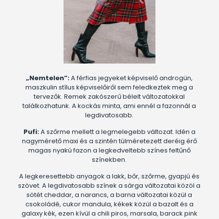
„Nemtelen”:
A férfias jegyeket képviselő androgün,
maszkulin stílus képviselőiről sem feledkeztek meg a
tervezők. Remek zakószerű bélelt változatokkal
találkozhatunk. A kockás minta, ami ennél a fazonnál a
legdivatosabb.
Pufi:
A szőrme mellett a legmelegebb változat. Idén a
nagymérető maxi és a szintén túlméretezett deréig érő
magas nyakú fazon a legkedveltebb színes feltűnő
színekben.
A legkeresettebb anyagok a lakk, bőr, szőrme, gyapjú és
szövet. A legdivatosabb színek a sárga változatai közöl a
sötét cheddar, a narancs, a barna változatai közül a
csokoládé, cukor mandula, kékek közül a bazalt és a
galaxy kék, ezen kívül a chili piros, marsala, barack pink