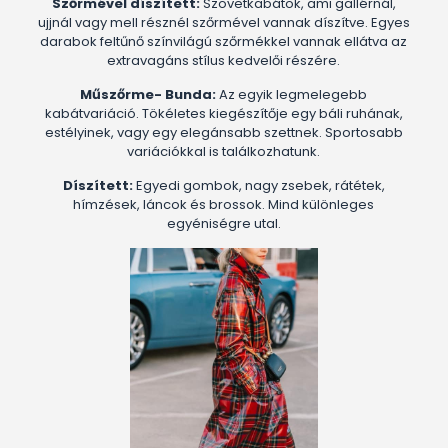
Szőrmével díszített:
Szövetkabátok, ami gallérnál,
ujjnál vagy mell résznél szőrmével vannak díszítve. Egyes
darabok feltűnő színvilágú szőrmékkel vannak ellátva az
extravagáns stílus kedvelői részére.
Műszőrme- Bunda:
Az egyik legmelegebb
kabátvariáció. Tökéletes kiegészítője egy báli ruhának,
estélyinek, vagy egy elegánsabb szettnek. Sportosabb
variációkkal is találkozhatunk.
Díszített:
Egyedi gombok, nagy zsebek, rátétek,
hímzések, láncok és brossok. Mind különleges
egyéniségre utal.