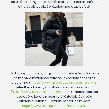
és az éden árnyalatok. Mintát tekintve a kockás, csíkos,
etno és absztrakt ábrázolásmód a tuti befutó.
Ha bizonytalan vagy, hogy mi az, ami előnyös számodra
és melyik alkattípusba tartozol, akkor látogass el az
oldalamra (
https://www.facebook.com/bettina.stylist
)
jelentkezz be egy stílustanácsadásra és a Háda
(
https://www.facebook.com/hada.hu
) üzletünkben pár
csajos óra keretein belül felöltöztetlek, és kiváló
ötletekkel látlak el! További ötletek és képek:
https://www.instagram.com/hadastylist/