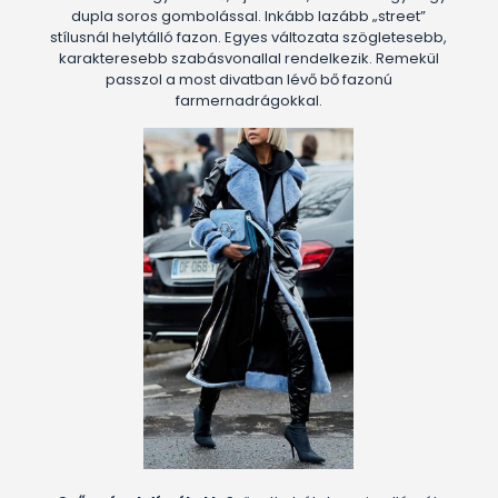
dupla soros gombolással. Inkább lazább „street”
stílusnál helytálló fazon. Egyes változata szögletesebb,
karakteresebb szabásvonallal rendelkezik. Remekül
passzol a most divatban lévő bő fazonú
farmernadrágokkal.