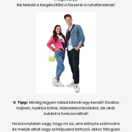
Ne feledd a kiegészítőid a fűszerei a ruhatáradnak!
🧣
Tipp:
Mindig legyen nálad kéznél egy kendő! Divatos
hajban, nyakba kötve, táskadekorációként, de akár
övként is funkcionálhat!
Ha bizonytalan vagy, hogy mi az, ami előnyös számodra
és melyik alkat vagy színtípusba tartozol, akkor látogass