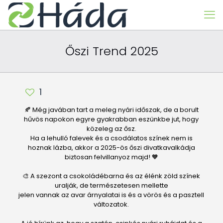
Őszi Trend 2025
1
🍂 Még javában tart a meleg nyári időszak, de a borult
hűvös napokon egyre gyakrabban eszünkbe jut, hogy
közeleg az ősz.
Ha a lehulló falevek és a csodálatos színek nem is
hoznak lázba, akkor a 2025-ös őszi divatkavalkádja
biztosan felvillanyoz majd! 🧡
🎨 A szezont a csokoládébarna és az élénk zöld színek
uralják, de természetesen mellette
jelen vannak az avar árnyalatai is és a vörös és a pasztell
változatok.