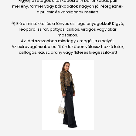
Figyelj a réteges öltözködésre! A ballonkabát, pufi
mellény, farmer vagy bőrkabátok nagyon jól rétegeznek
a pulcsik és kardigánok mellett.
🐆 Elő a mintákkal és a fényes csillogó anyagokkal! Kígyó,
leopárd, zsiráf, pöttyös, csíkos, virágos vagy akár
mozaikos.
Az idei szezonban mindegyik megállja a helyét.
Az extravagánsabb outfit érdekében válassz hozzá latex,
csillogós, ezüst, arany vagy flitteres kiegészítőket!