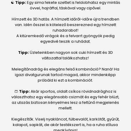
☯
Tipp:
Egy sima fekete szettet is feldobhatsz egy mintás
övvel, hajráffal, táskával vagy cipővel.
Hímzett és 3D hatás. A hímzett időről-időre újra trendben
van. Idén ősszel is kötelező beszerezned egy hímzett
ruhadarabot!
A kitüremkedő virágok és a felvarrt gyöngyök pedig
egyedivé teszik a ruhádat.
Tipp:
Üzleteinkben nagyon sok cuki hímzett és 3D
változattal találkozhatsz!
Melegítőnadrág és elegáns felső kombináció? Naná! Ha
igazi divatgurunak tartod magad, akkor mindenképp
próbáld ki ezt a kombinációt.
🩳
Tipp:
Akár sportos, oldalt csíkos rövidnadrághoz is
választhatsz egy elegánsabb csizmát és egy fehér blúzt,
az utazás biztosan kényelmes lesz a feltűnő megjelenés
mellett.
Kiegészítők. Viselj nyakláncot, fülbevalót, karkötőt, gyűrűt,
kalapot, sapkát, de akár testékszert is, ha a ruha stílusa
megkívánja!