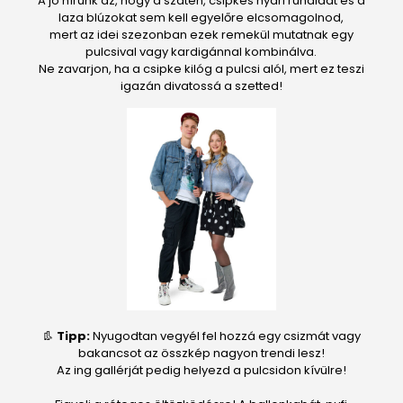
A jó hírünk az, hogy a szatén, csipkés nyári ruháidat és a
laza blúzokat sem kell egyelőre elcsomagolnod,
mert az idei szezonban ezek remekül mutatnak egy
pulcsival vagy kardigánnal kombinálva.
Ne zavarjon, ha a csipke kilóg a pulcsi alól, mert ez teszi
igazán divatossá a szetted!
👢
Tipp:
Nyugodtan vegyél fel hozzá egy csizmát vagy
bakancsot az összkép nagyon trendi lesz!
Az ing gallérját pedig helyezd a pulcsidon kívülre!