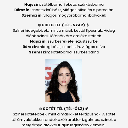
Hajszín:
sötétbarna, fekete, szürkésbarna
Bőrszín:
csontszínű bézs, világos olíva és a porcelán
Szemszín:
világos mogyoróbarna, ibolyakék
❄️
HIDEG TÉL (TÉL-NYÁR)
☀️
Színei hidegebbek, mint a másik két tél típusnak. Hideg
élénk színei Hófehérkére emlékeztetnek.
Hajszín:
szürkésfekete, ezüstszürke
Bőrszín:
hideg bézs, csontszín, világos olíva
Szemszín:
sötétbarna, szürkésbarna
❄️
SÖTÉT TÉL (TÉL-ŐSZ)
🍂
Színei sötétebbek, mint a másik két tél típusnak. A sötét
tél árnyalatokkal rendelkező karakter izgalmas, színeit a
mély árnyalatokkal tudjuk leginkább kiemelni.