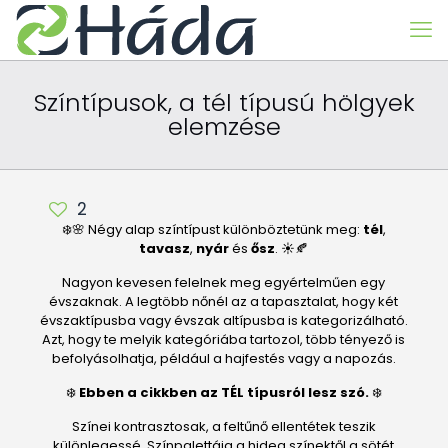
Színtípusok, a tél típusú hölgyek
elemzése
2
❄️🌸 Négy alap színtípust különböztetünk meg:
tél
,
tavasz
,
nyár
és
ősz
. ☀️🍂
Nagyon kevesen felelnek meg egyértelműen egy
évszaknak. A legtöbb nőnél az a tapasztalat, hogy két
évszaktípusba vagy évszak altípusba is kategorizálható.
Azt, hogy te melyik kategóriába tartozol, több tényező is
befolyásolhatja, például a hajfestés vagy a napozás.
❄️
Ebben a cikkben az TÉL típusról lesz szó.
❄️
Színei kontrasztosak, a feltűnő ellentétek teszik
különlegessé. Színpalettája a hideg színektől a sötét