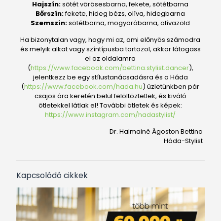
Hajszín:
sötét vörösesbarna, fekete, sötétbarna
Bőrszín:
fekete, hideg bézs, olíva, hidegbarna
Szemszín:
sötétbarna, mogyoróbarna, olívazöld
Ha bizonytalan vagy, hogy mi az, ami előnyös számodra
és melyik alkat vagy színtípusba tartozol, akkor látogass
el az oldalamra
(
https://www.facebook.com/bettina.stylist.dancer
),
jelentkezz be egy stílustanácsadásra és a Háda
(
https://www.facebook.com/hada.hu
) üzletünkben pár
csajos óra keretén belül felöltöztetlek, és kiváló
ötletekkel látlak el! További ötletek és képek:
https://www.instagram.com/hadastylist/
Dr. Halmainé Ágoston Bettina
Háda-Stylist
Kapcsolódó cikkek