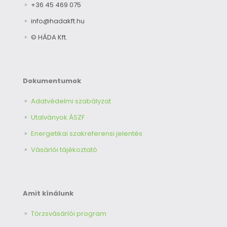
+36 45 469 075
info@hadakft.hu
© HÁDA Kft.
Dokumentumok
Adatvédelmi szabályzat
Utalványok ÁSZF
Energetikai szakreferensi jelentés
Vásárlói tájékoztató
Amit kínálunk
Törzsvásárlói program