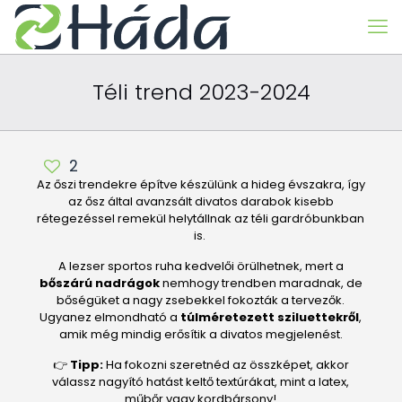
Téli trend 2023-2024
2
Az őszi trendekre építve készülünk a hideg évszakra, így
az ősz által avanzsált divatos darabok kisebb
rétegezéssel remekül helytállnak az téli gardróbunkban
is.
A lezser sportos ruha kedvelői örülhetnek, mert a
bőszárú nadrágok
nemhogy trendben maradnak, de
bőségüket a nagy zsebekkel fokozták a tervezők.
Ugyanez elmondható a
túlméretezett sziluettekről
,
amik még mindig erősítik a divatos megjelenést.
👉
Tipp:
Ha fokozni szeretnéd az összképet, akkor
válassz nagyító hatást keltő textúrákat, mint a latex,
műbőr vagy kordbársony!