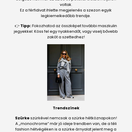
voltak.
Ez a férfidivat ihlette megjelenés a szezon egyik
legkiemelkedőbb trendje.
👉
Tipp:
Fokozhatod az összképet további maszkulin
jegyekkel: Köss fel egy nyakkendőt, vagy viselj bővebb
zakót a szettedhez!
Trendszínek
Szürke
szürkével nemcsak a szürke hétköznapokon!
A ,,monochrome” már jó ideje trendben van, de a téli
fashion hétvégéken is a szürke árnyalat jelent meg a