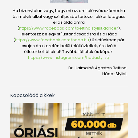
Ha bizonytalan vagy, hogy mi az, ami előnyös számodra
és melyik alkat vagy színtípusba tartozol, akkor látogass
el az oldalamra
(
https://www.facebook.com/bettina.stylist.dancer
),
jelentkezz be egy stílustanácsadásra és a Háda
(
https://www.facebook.com/hada.hu
) üzletünkben pár
csajos óra keretén belül felöltöztetlek, és kiváló
ötletekkel látlak el! További ötletek és képek:
https://www.instagram.com/hadastylist/
Dr. Halmainé Ágoston Bettina
Háda-Stylist
Kapcsolódó cikkek