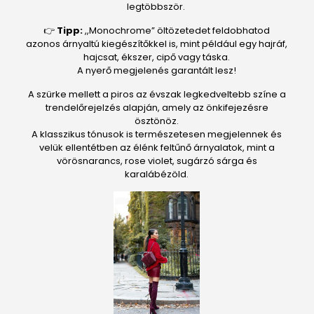
legtöbbször.
👉
Tipp:
,,Monochrome” öltözetedet feldobhatod
azonos árnyaltú kiegészítőkkel is, mint például egy hajráf,
hajcsat, ékszer, cipő vagy táska.
A nyerő megjelenés garantált lesz!
A szürke mellett a piros az évszak legkedveltebb színe a
trendelőrejelzés alapján, amely az önkifejezésre
ösztönöz.
A klasszikus tónusok is természetesen megjelennek és
velük ellentétben az élénk feltűnő árnyalatok, mint a
vörösnarancs, rose violet, sugárzó sárga és
karalábézöld.