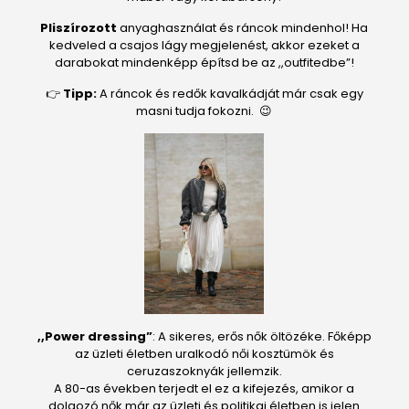
Pliszírozott
anyaghasználat és ráncok mindenhol! Ha
kedveled a csajos lágy megjelenést, akkor ezeket a
darabokat mindenképp építsd be az ,,outfitedbe”!
👉
Tipp:
A ráncok és redők kavalkádját már csak egy
masni tudja fokozni. 😉
,,Power dressing”
: A sikeres, erős nők öltözéke. Főképp
az üzleti életben uralkodó női kosztümök és
ceruzaszoknyák jellemzik.
A 80-as években terjedt el ez a kifejezés, amikor a
dolgozó nők már az üzleti és politikai életben is jelen