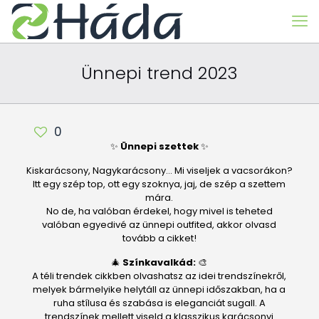
Ünnepi trend 2023
0
✨
Ünnepi szettek
✨
Kiskarácsony, Nagykarácsony… Mi viseljek a vacsorákon?
Itt egy szép top, ott egy szoknya, jaj, de szép a szettem
mára.
No de, ha valóban érdekel, hogy mivel is teheted
valóban egyedivé az ünnepi outfited, akkor olvasd
tovább a cikket!
🎄
Színkavalkád:
🎨
A téli trendek cikkben olvashatsz az idei trendszínekről,
melyek bármelyike helytáll az ünnepi időszakban, ha a
ruha stílusa és szabása is eleganciát sugall. A
trendszínek mellett viseld a klasszikus karácsonyi