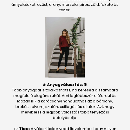
árnyalatokat: ezüst, arany, marsala, piros, zöld, fekete és
fehér.
🎄
Anyagválasztás:
🧵
Több anyaggal is találkozhatsz, ha keresed a számodra
megfelelő elegáns ruhát. Ami legtöbbször előfordul és
igazán illik a karácsonyi hangulathoz az a bársony,
brokát, selyem, szatén, csillogós és a latex. Azt, hogy
melyik lesz a legjobb választás több tényező is
befolyásolja.
👉
Tipp:
A választáskor vedd figyelembe, hogy milyen