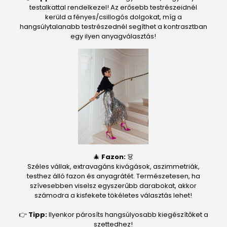
testalkattal rendelkezel! Az erősebb testrészeidnél
kerüld a fényes/csillogós dolgokat, míg a
hangsúlytalanabb testrészednél segíthet a kontrasztban
egy ilyen anyagválasztás!
🎄
Fazon:
👗
Széles vállak, extravagáns kivágások, aszimmetriák,
testhez álló fazon és anyagrátét. Természetesen, ha
szívesebben viselsz egyszerűbb darabokat, akkor
számodra a kisfekete tökéletes választás lehet!
👉
Tipp:
Ilyenkor párosíts hangsúlyosabb kiegészítőket a
szettedhez!