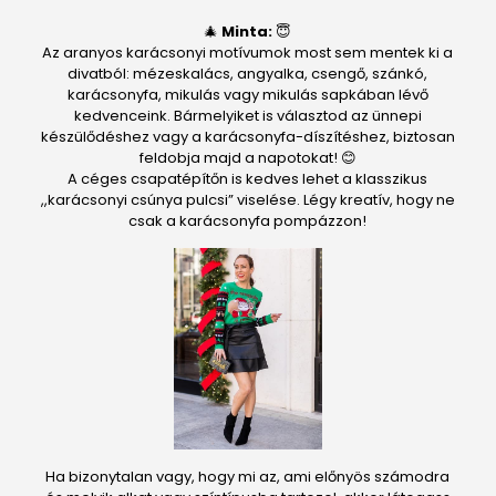
🎄
Minta:
😇
Az aranyos karácsonyi motívumok most sem mentek ki a
divatból: mézeskalács, angyalka, csengő, szánkó,
karácsonyfa, mikulás vagy mikulás sapkában lévő
kedvenceink. Bármelyiket is választod az ünnepi
készülődéshez vagy a karácsonyfa-díszítéshez, biztosan
feldobja majd a napotokat! 😊
A céges csapatépítőn is kedves lehet a klasszikus
,,karácsonyi csúnya pulcsi” viselése. Légy kreatív, hogy ne
csak a karácsonyfa pompázzon!
Ha bizonytalan vagy, hogy mi az, ami előnyös számodra