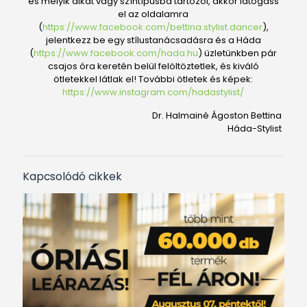
és melyik alkat vagy színtípusba tartozol, akkor látogass
el az oldalamra
(
https://www.facebook.com/bettina.stylist.dancer
),
jelentkezz be egy stílustanácsadásra és a Háda
(
https://www.facebook.com/hada.hu
) üzletünkben pár
csajos óra keretén belül felöltöztetlek, és kiváló
ötletekkel látlak el! További ötletek és képek:
https://www.instagram.com/hadastylist/
Dr. Halmainé Ágoston Bettina
Háda-Stylist
Kapcsolódó cikkek