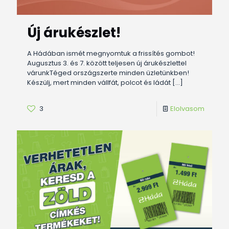
Új árukészlet!
A Hádában ismét megnyomtuk a frissítés gombot!
Augusztus 3. és 7. között teljesen új árukészlettel
várunkTéged országszerte minden üzletünkben!
Készülj, mert minden vállfát, polcot és ládát
[…]
3
Elolvasom