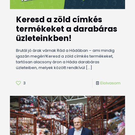
Keresd a zöld címkés
termékeket a darabáras
üzleteinkben!
Brutál jó árak várnak Rád a Hádában – ami mindig
igazán megéri!Keresd a zöld címkés termékeket,
tartósan alacsony áron a Háda darabáras
üzleteiben, melyek között rendkívül
[…]
3
Elolvasom