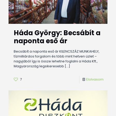
Háda György: Becsábít a
naponta eső ár
Becsábít a naponta eső ár KILENCSZÁZ MUNKAHELY,
tízmilliárdos forgalom és több mint hetven üzlet –
nagyjából így is össze lehetne foglalni a Háda Kft.,
Magyarország legsikeresebb
[…]
7
Elolvasom