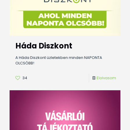
Háda Diszkont
A Háda Diszkont üzletekben minden NAPONTA
OLCSÓBB!
34
Elolvasom