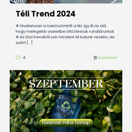
Téli Trend 2024
❄ Hivatalosan is beköszöntött a tél, így itt az idő,
hogy melegebb viseletbe öltöztessük ruhatárunkat.
❄ Az őszi trendből sok mindent át tudunk vezetni, de
azért
[…]
4
Elolvasom