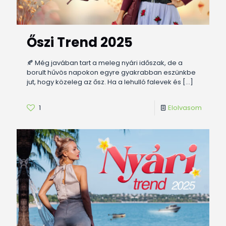
Őszi Trend 2025
🍂 Még javában tart a meleg nyári időszak, de a
borult hűvös napokon egyre gyakrabban eszünkbe
jut, hogy közeleg az ősz. Ha a lehulló falevek és
[…]
1
Elolvasom