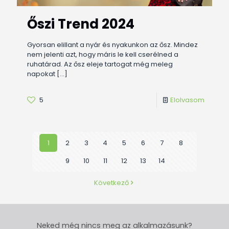
Őszi Trend 2024
Gyorsan elillant a nyár és nyakunkon az ősz. Mindez
nem jelenti azt, hogy máris le kell cserélned a
ruhatárad. Az ősz eleje tartogat még meleg
napokat
[…]
5
Elolvasom
1
2
3
4
5
6
7
8
9
10
11
12
13
14
Következő
Neked még nincs meg az alkalmazásunk?