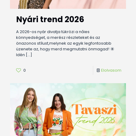
Nyári trend 2026
A 2026-os nyár divatja tükrözi a nőies
könnyedséget, a merész részleteket és az
önazonos stílust,melynek az egyik legfontosabb
üzenete az, hogy merd megmutatni önmagad! ☀️
Idén
[…]
0
Elolvasom