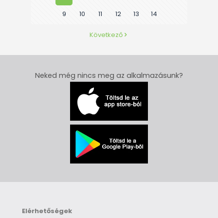
9
10
11
12
13
14
Következő
Neked még nincs meg az alkalmazásunk?
Elérhetőségek