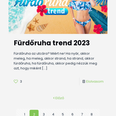
Fürdőruha trend 2023
Fürdőruha az utcára? Miért ne! Ha nyár, akkor
meleg, ha meleg, akkor strand, ha strand, akkor
fürdőruha, ha fürdőruha, akkor pedig nézzük meg
azt, hogy miként
[…]
3
Elolvasom
Előző
1
2
3
4
5
6
7
8