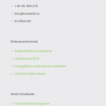
+36 45 469 075
info@hadakft.hu
© HÁDA Kft.
Dokumentumok
Adatvédelmi szabályzat
Utalványok ÁSZF
Energetikai szakreferensi jelentés
Vásárlói tájékoztató
Amit kínálunk
Törzsvásárlói program