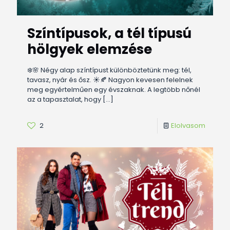
Színtípusok, a tél típusú
hölgyek elemzése
❄️🌸 Négy alap színtípust különböztetünk meg: tél,
tavasz, nyár és ősz. ☀️🍂 Nagyon kevesen felelnek
meg egyértelműen egy évszaknak. A legtöbb nőnél
az a tapasztalat, hogy
[…]
2
Elolvasom