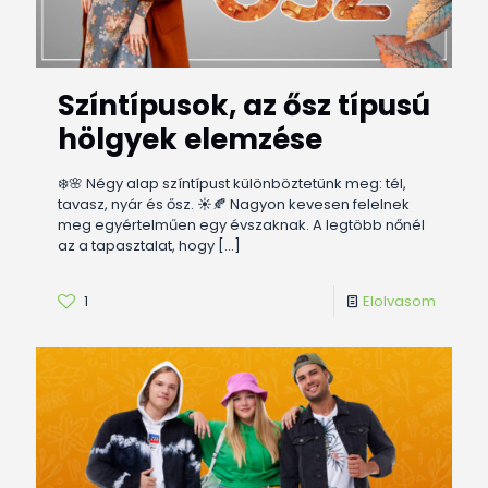
Színtípusok, az ősz típusú
hölgyek elemzése
❄️🌸 Négy alap színtípust különböztetünk meg: tél,
tavasz, nyár és ősz. ☀️🍂 Nagyon kevesen felelnek
meg egyértelműen egy évszaknak. A legtöbb nőnél
az a tapasztalat, hogy
[…]
1
Elolvasom