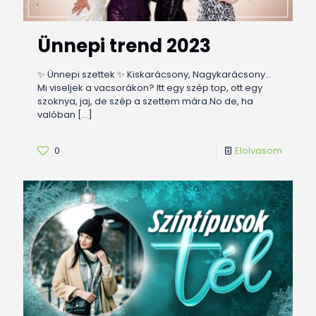
Ünnepi trend 2023
✨ Ünnepi szettek ✨ Kiskarácsony, Nagykarácsony…
Mi viseljek a vacsorákon? Itt egy szép top, ott egy
szoknya, jaj, de szép a szettem mára.No de, ha
valóban
[…]
0
Elolvasom