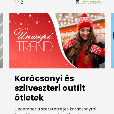
2
Elolvasom
Karácsonyi és
szilveszteri outfit
ötletek
December a szeretetteljes karácsonyról