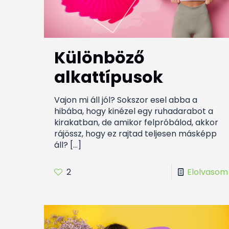
Különböző
alkattípusok
Vajon mi áll jól? Sokszor esel abba a
hibába, hogy kinézel egy ruhadarabot a
kirakatban, de amikor felpróbálod, akkor
rájössz, hogy ez rajtad teljesen másképp
áll?
[…]
2
Elolvasom