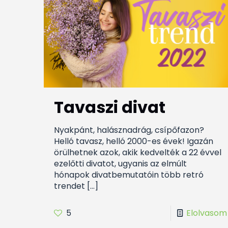
Tavaszi divat
Nyakpánt, halásznadrág, csípőfazon?
Helló tavasz, helló 2000-es évek! Igazán
örülhetnek azok, akik kedvelték a 22 évvel
ezelőtti divatot, ugyanis az elmúlt
hónapok divatbemutatóin több retró
trendet
[…]
5
Elolvasom