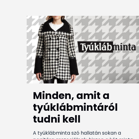
Minden, amit a
tyúklábmintáról
tudni kell
A tyúklábminta szó hallatán sokan a