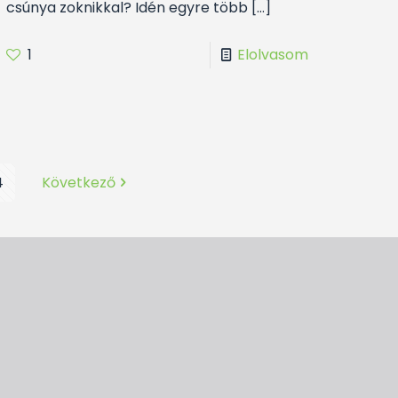
csúnya zoknikkal? Idén egyre több
[…]
1
Elolvasom
4
Következő