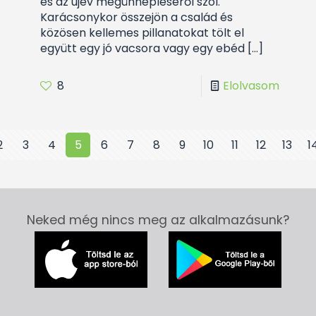
és az újév megünnepléséről szól.
Karácsonykor összejön a család és
közösen kellemes pillanatokat tölt el
együtt egy jó vacsora vagy egy ebéd
[…]
8
Elolvasom
2
3
4
5
6
7
8
9
10
11
12
13
1
Neked még nincs meg az alkalmazásunk?