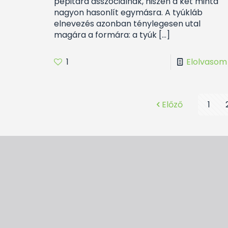
pepitára asszociálnak, hiszen a két minta
nagyon hasonlít egymásra. A tyúkláb
elnevezés azonban ténylegesen utal
magára a formára: a tyúk
[…]
1
Elolvasom
Előző
1