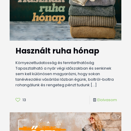
Használt ruha hónap
Környezettudatosság és fenntarthatóság
Tapasztalható a nyár végi időszakban és senkinek
sem kell különösen magyarázni, hogy sokan
tanévkezdési vásárlási lázban égünk, boltról-boltra
rohangálunk és rengeteg pénzt tudunk
[…]
13
Elolvasom