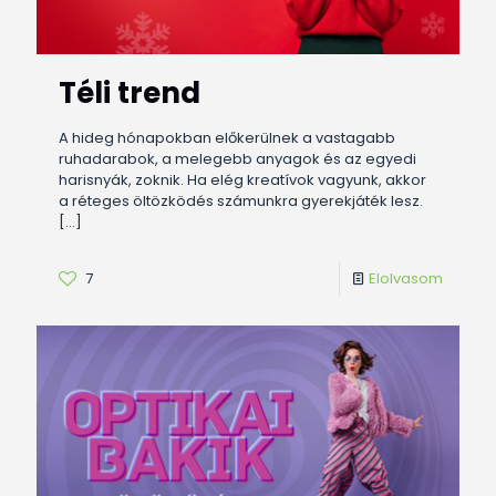
Téli trend
A hideg hónapokban előkerülnek a vastagabb
ruhadarabok, a melegebb anyagok és az egyedi
harisnyák, zoknik. Ha elég kreatívok vagyunk, akkor
a réteges öltözködés számunkra gyerekjáték lesz.
[…]
7
Elolvasom