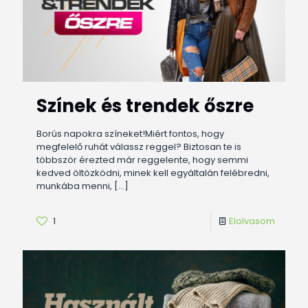
Színek és trendek őszre
Borús napokra színeket!Miért fontos, hogy
megfelelő ruhát válassz reggel? Biztosan te is
többször érezted már reggelente, hogy semmi
kedved öltözködni, minek kell egyáltalán felébredni,
munkába menni,
[…]
1
Elolvasom