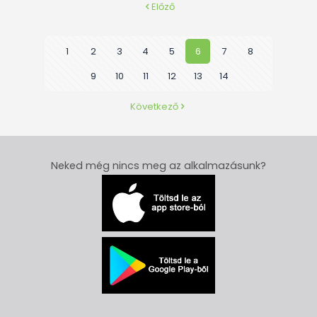
Előző
1
2
3
4
5
6
7
8
9
10
11
12
13
14
Következő
Neked még nincs meg az alkalmazásunk?