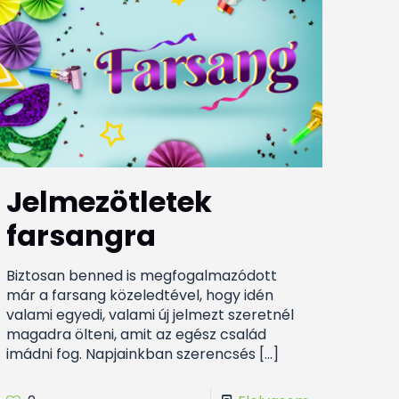
Jelmezötletek
farsangra
Biztosan benned is megfogalmazódott
már a farsang közeledtével, hogy idén
valami egyedi, valami új jelmezt szeretnél
magadra ölteni, amit az egész család
imádni fog. Napjainkban szerencsés
[…]