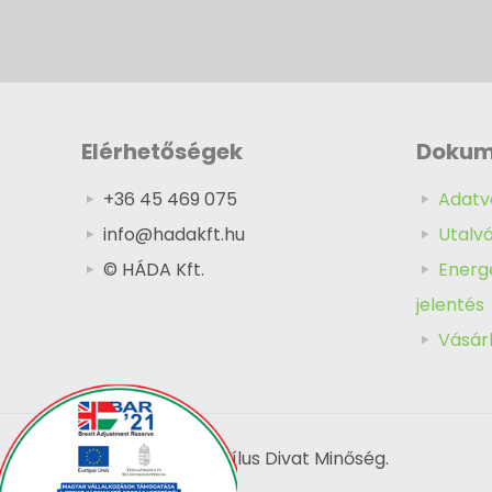
Elérhetőségek
Doku
+36 45 469 075
Adatv
info@hadakft.hu
Utalv
© HÁDA Kft.
Energe
jelentés
Vásárl
© 2026 HÁDA - Stílus Divat Minőség.