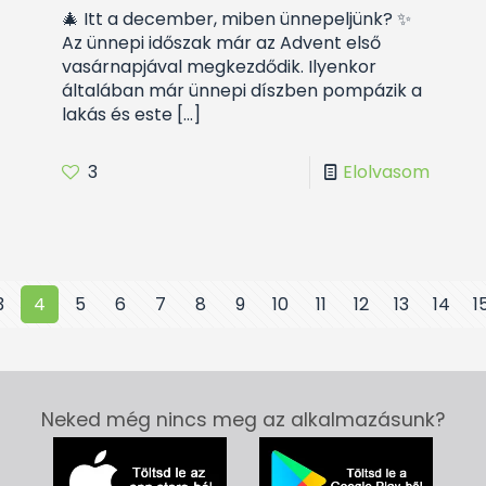
🎄 Itt a december, miben ünnepeljünk? ✨
Az ünnepi időszak már az Advent első
vasárnapjával megkezdődik. Ilyenkor
általában már ünnepi díszben pompázik a
lakás és este
[…]
3
Elolvasom
3
4
5
6
7
8
9
10
11
12
13
14
1
Neked még nincs meg az alkalmazásunk?