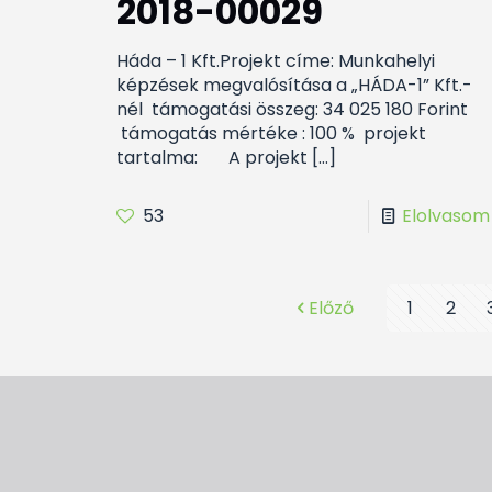
2018-00029
Háda – 1 Kft.Projekt címe: Munkahelyi
képzések megvalósítása a „HÁDA-1” Kft.-
nél támogatási összeg: 34 025 180 Forint
támogatás mértéke : 100 % projekt
tartalma: A projekt
[…]
53
Elolvasom
Előző
1
2