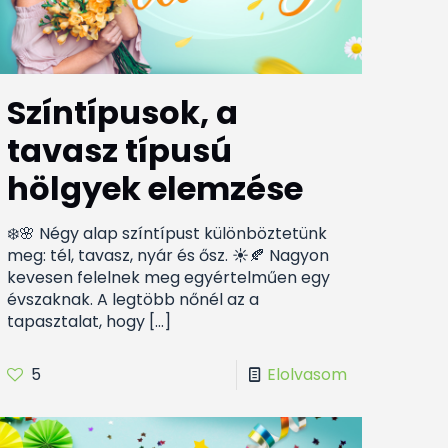
Színtípusok, a
tavasz típusú
hölgyek elemzése
❄️🌸 Négy alap színtípust különböztetünk
meg: tél, tavasz, nyár és ősz. ☀️🍂 Nagyon
kevesen felelnek meg egyértelműen egy
évszaknak. A legtöbb nőnél az a
tapasztalat, hogy
[…]
5
Elolvasom