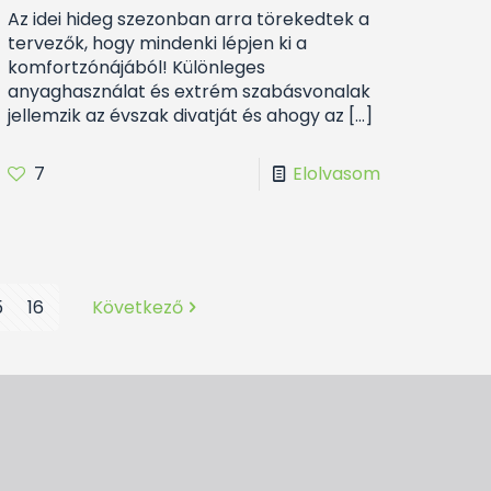
Az idei hideg szezonban arra törekedtek a
tervezők, hogy mindenki lépjen ki a
komfortzónájából! Különleges
anyaghasználat és extrém szabásvonalak
jellemzik az évszak divatját és ahogy az
[…]
7
Elolvasom
5
16
Következő