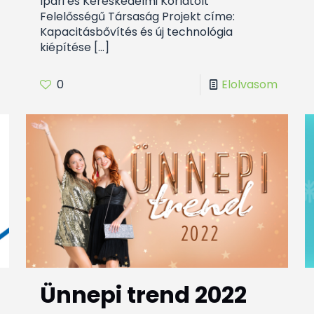
Ipari és Kereskedelmi Korlátolt
Felelősségű Társaság Projekt címe:
Kapacitásbővítés és új technológia
kiépítése
[…]
0
Elolvasom
Ünnepi trend 2022