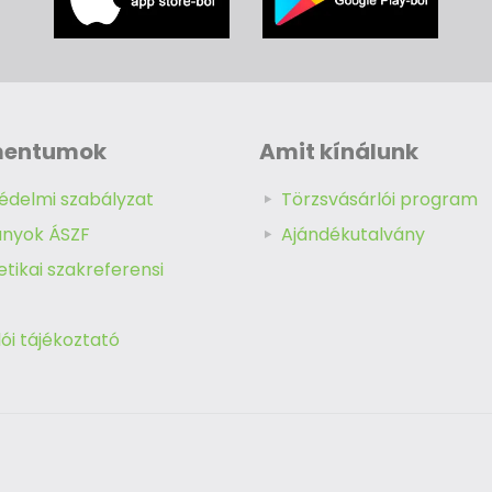
mentumok
Amit kínálunk
édelmi szabályzat
Törzsvásárlói program
ányok ÁSZF
Ajándékutalvány
tikai szakreferensi
ói tájékoztató