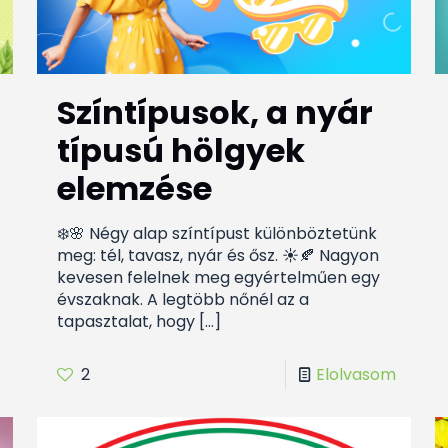
Színtípusok, a nyár
típusú hölgyek
elemzése
❄️🌸 Négy alap színtípust különböztetünk
meg: tél, tavasz, nyár és ősz. ☀️🍂 Nagyon
kevesen felelnek meg egyértelműen egy
évszaknak. A legtöbb nőnél az a
tapasztalat, hogy
[…]
2
Elolvasom